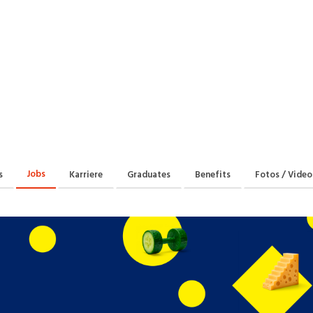
Praktikum
Manage
nanzen, Controlling, Treuhand,
Gartenbau, Landwirts
echt
Forstwirtschaft
Ferienjob
mmobilien, Facility Management,
Industrie, Maschinenb
einigung
Anlagenbau, Produkti
aufm. Berufe, Kundendienst,
Körperpflege, Wellne
erwaltung
chanik, Elektronik, Optik, Textil
Medizin, Gesundheit
ertigung)
Pflege
Jobs
s
Karriere
Graduates
Benefits
Fotos / Video
cherheit, Rettung, Polizei, Zoll