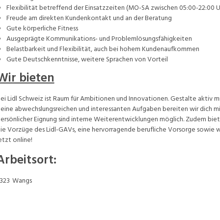
Flexibilität betreffend der Einsatzzeiten (MO-SA zwischen 05:00-22:00 U
Freude am direkten Kundenkontakt und an der Beratung
Gute körperliche Fitness
Ausgeprägte Kommunikations- und Problemlösungsfähigkeiten
Belastbarkeit und Flexibilität, auch bei hohem Kundenaufkommen
Gute Deutschkenntnisse, weitere Sprachen von Vorteil
Wir bieten
ei Lidl Schweiz ist Raum für Ambitionen und Innovationen. Gestalte aktiv mi
eine abwechslungsreichen und interessanten Aufgaben bereiten wir dich mit
ersönlicher Eignung sind interne Weiterentwicklungen möglich. Zudem bieten 
ie Vorzüge des Lidl-GAVs, eine hervorragende berufliche Vorsorge sowie w
etzt online!
Arbeitsort
:
323
Wangs