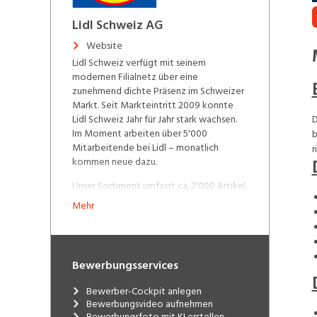
Lidl Schweiz AG
Website
Lidl Schweiz verfügt mit seinem
modernen Filialnetz über eine
zunehmend dichte Präsenz im Schweizer
Markt. Seit Markteintritt 2009 konnte
Lidl Schweiz Jahr für Jahr stark wachsen.
D
Im Moment arbeiten über 5'000
b
Mitarbeitende bei Lidl – monatlich
r
kommen neue dazu.
Unser Sortiment umfasst ca. 2'000 Artikel
des täglichen Bedarfs. Die Schweizer
Mehr
Herkunft unserer Produkte ist uns sehr
wichtig: Mit Produkten aus der Schweiz
erzielen wir über 50% unseres Umsatzes.
Das Sortiment wird durch eine qualitativ
Bewerbungsservices
hochwertige, frische Obst-, Gemüse- und
Brotauswahl im Offenverkauf sowie
Bewerber-Cockpit anlegen
Milchprodukte ergänzt. Unsere
Bewerbungsvideo aufnehmen
wöchentlichen Aktionen mit
Bewerbungsfoto mit KI erstellen