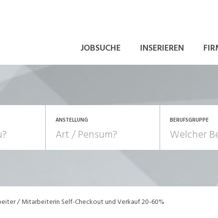
JOBSUCHE
INSERIEREN
FIR
ANSTELLUNG
BERUFSGRUPPE
Bildung, Kunst, Design
10-100%
Pensum
POSITION
au, Handwerk, Elektro
Berufe, Sport
Temporär (befristet)
Führung
Einkauf, Logistik, Tra
eiter / Mitarbeiterin Self-Checkout und Verkauf 20-60%
onsulting, Human Resources
Verkehr