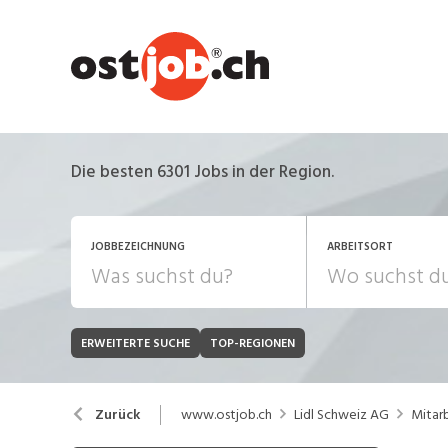
Die besten 6301 Jobs in der Region.
JOBBEZEICHNUNG
ARBEITSORT
ERWEITERTE SUCHE
TOP-REGIONEN
JOB-TYP
Bank, Versicherung
B
Festanstellung
www.ostjob.ch
Lidl Schweiz AG
Mitarb
Zurück
Chemie, Pharma, Biotechnologie
C