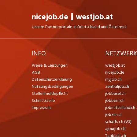
nicejob.de
westjob.at
Unsere Partnerportale in Deutschland und Österreich
INFO
NETZWER
Preise & Leistungen
westjob.at
AGB
nicejob.de
Datenschutzerklärung
myjob.ch
Nutzungsbedingungen
zentraljob.ch
Stellenmeldepflicht
jobbasel.ch
Schnittstelle
jobbern.ch
Impressum
jobmittelland.ch
jobzüri.ch
schaffu.ch (VS)
ajourjob.ch
Tagblatt.ch