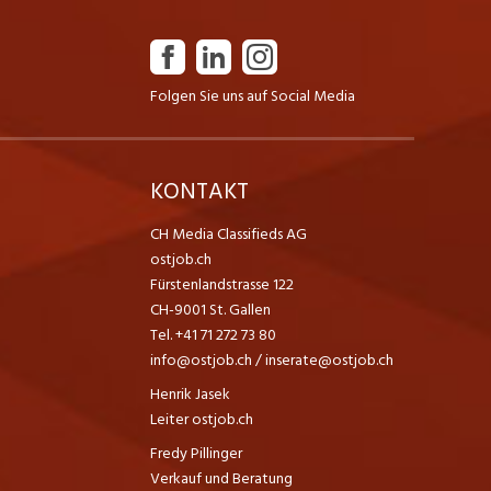
Folgen Sie uns auf Social Media
K
KONTAKT
CH Media Classifieds AG
ostjob.ch
Fürstenlandstrasse 122
CH-9001 St. Gallen
Tel. +41 71 272 73 80
info@ostjob.ch
/
inserate@ostjob.ch
Henrik Jasek
Leiter ostjob.ch
Fredy Pillinger
Verkauf und Beratung