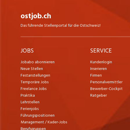
dynamischen Umfeld des Detailhandels.
Erfahre mehr zu unseren Einstiegs- und
ostjob.ch
Karrieremöglichkeiten unter
karriere.lidl.ch
Das führende Stellenportal für die Ostschweiz!
JOBS
SERVICE
Jobabo abonnieren
Kundenlogin
Neue Stellen
Inserieren
Festanstellungen
Firmen
Temporäre Jobs
Personalvermittler
Freelance Jobs
Bewerber-Cockpit
Praktika
Ratgeber
Lehrstellen
Ferienjobs
Führungspositionen
Management / Kader-Jobs
Berufsgruppen