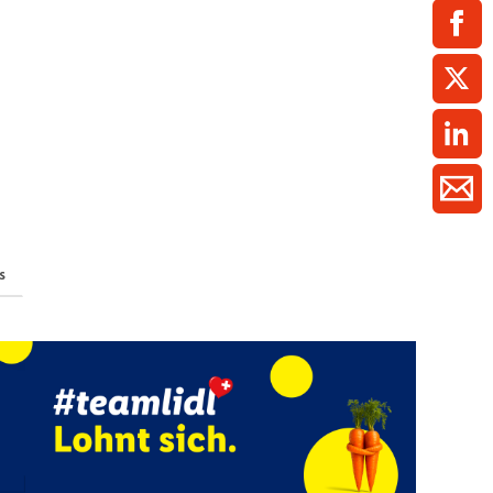
ment / Kader
chaft,
au,
on
ss
swesen,
s