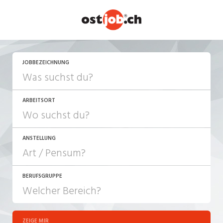
JETZT BEWERBEN
JOBBEZEICHNUNG
ARBEITSORT
ANSTELLUNG
BERUFSGRUPPE
JOB-TYP
10-100%
Festanstellung
ZEIGE MIR