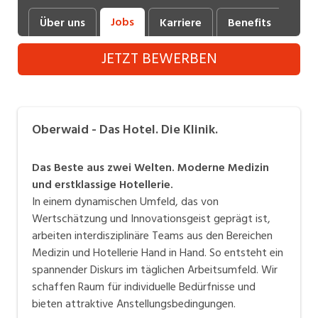
Industrie, Maschinenbau, Anlagenbau,
Jobs
Über uns
Karriere
Benefits
Fot
Produktion
JETZT BEWERBEN
Informatik, Telekommunikation
Kaufm. Berufe, Kundendienst, Verwaltung
Körperpflege, Wellness
Oberwaid - Das Hotel. Die Klinik.
Marketing, Kommunikation, Medien, Druck
Das Beste aus zwei Welten. Moderne Medizin
Mechanik, Elektronik, Optik, Textil (Fertigung)
und erstklassige Hotellerie.
In einem dynamischen Umfeld, das von
Medizin, Gesundheitswesen, Pflege
Wertschätzung und Innovationsgeist geprägt ist,
Verkauf, Handel, Kundenberatung,
arbeiten interdisziplinäre Teams aus den Bereichen
Aussendienst
Medizin und Hotellerie Hand in Hand. So entsteht ein
spannender Diskurs im täglichen Arbeitsumfeld. Wir
Sicherheit, Rettung, Polizei, Zoll
schaffen Raum für individuelle Bedürfnisse und
bieten attraktive Anstellungsbedingungen.