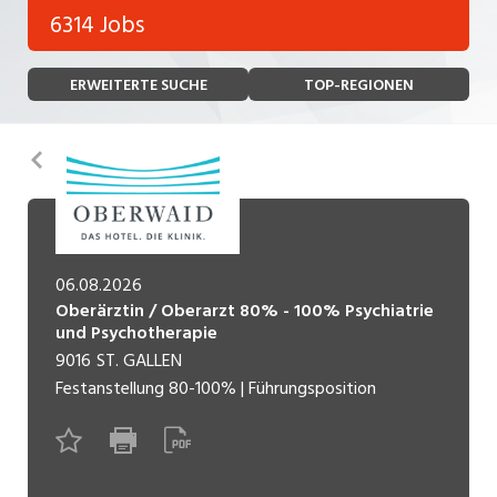
Bank, Versicherung
6314 Jobs
Temporär (befristet)
Bau, Handwerk, Elektro
ERWEITERTE SUCHE
TOP-REGIONEN
Bildung, Kunst, Design, Soziale Berufe, Sport
Freelance
Chemie, Pharma, Biotechnologie
Praktikum
Zurück
Consulting, Human Resources
Lehrstelle
Einkauf, Logistik, Transport, Verkehr
Ferienjob
Engineering, Technik, Architektur
06.08.2026
Oberärztin / Oberarzt 80% - 100% Psychiatrie
POSITION
Finanzen, Controlling, Treuhand, Recht
und Psychotherapie
9016
ST. GALLEN
Gartenbau, Landwirtschaft, Forstwirtschaft
Führungsposition
Festanstellung
80-100%
|
Führungsposition
Gastronomie, Hotellerie, Tourismus,
Management / Kader
Lebensmittel
Immobilien, Facility Management, Reinigung