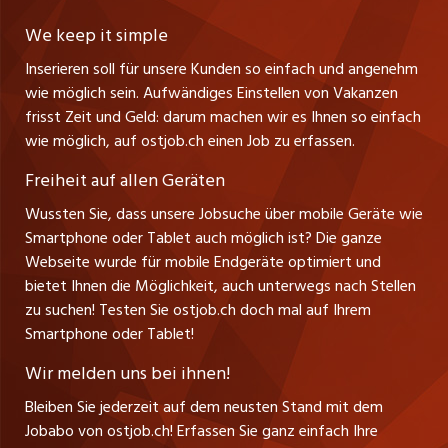
Lehrstellen
Ratgeber
Stellenmeldepflicht
CH-9001 St. Gallen
zentraljob.ch
We keep it simple
Tel. +41 71 272 73 80
Ferienjobs
Inserieren soll für unsere Kunden so einfach und angenehm
Schnittstelle
info@ostjob.ch
/
inserate@ostjob.ch
jobbasel.ch
wie möglich sein. Aufwändiges Einstellen von Vakanzen
Führungspositionen
Henrik Jasek
Impressum
frisst Zeit und Geld: darum machen wir es Ihnen so einfach
jobbern.ch
Leiter ostjob.ch
wie möglich, auf ostjob.ch einen Job zu erfassen.
Management / Kader-Jobs
Fredy Pillinger
jobmittelland.ch
Freiheit auf allen Geräten
Berufsgruppen
Verkauf und Beratung
Wussten Sie, dass unsere Jobsuche über mobile Geräte wie
jobzüri.ch
Christoph Walzl
Smartphone oder Tablet auch möglich ist? Die ganze
Top-Regionen
Verkauf und Beratung
Webseite wurde für mobile Endgeräte optimiert und
schaffu.ch (VS)
bietet Ihnen die Möglichkeit, auch unterwegs nach Stellen
Jobline
zu suchen! Testen Sie ostjob.ch doch mal auf Ihrem
ajourjob.ch
Smartphone oder Tablet!
Tagblatt.ch
Wir melden uns bei ihnen!
CH Media
Bleiben Sie jederzeit auf dem neusten Stand mit dem
Jobabo von ostjob.ch! Erfassen Sie ganz einfach Ihre