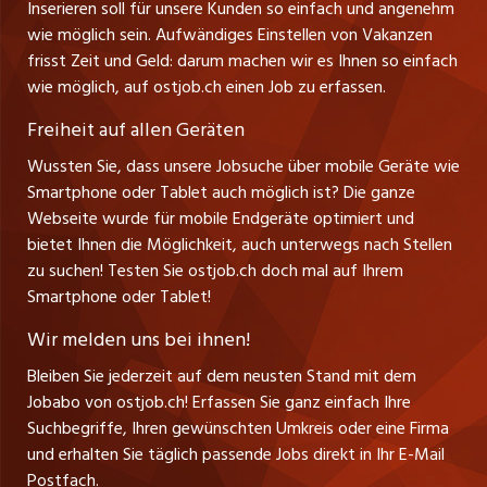
Inserieren soll für unsere Kunden so einfach und angenehm
Schnittstelle
info@ostjob.ch
/
inserate@ostjob.ch
jobbasel.ch
wie möglich sein. Aufwändiges Einstellen von Vakanzen
Führungspositionen
Henrik Jasek
Impressum
frisst Zeit und Geld: darum machen wir es Ihnen so einfach
jobbern.ch
Leiter ostjob.ch
wie möglich, auf ostjob.ch einen Job zu erfassen.
Management / Kader-Jobs
Fredy Pillinger
jobmittelland.ch
Freiheit auf allen Geräten
Berufsgruppen
Verkauf und Beratung
Wussten Sie, dass unsere Jobsuche über mobile Geräte wie
jobzüri.ch
Christoph Walzl
Smartphone oder Tablet auch möglich ist? Die ganze
Top-Regionen
Verkauf und Beratung
Webseite wurde für mobile Endgeräte optimiert und
schaffu.ch (VS)
bietet Ihnen die Möglichkeit, auch unterwegs nach Stellen
Jobline
zu suchen! Testen Sie ostjob.ch doch mal auf Ihrem
ajourjob.ch
Smartphone oder Tablet!
Tagblatt.ch
Wir melden uns bei ihnen!
CH Media
Bleiben Sie jederzeit auf dem neusten Stand mit dem
Jobabo von ostjob.ch! Erfassen Sie ganz einfach Ihre
Suchbegriffe, Ihren gewünschten Umkreis oder eine Firma
und erhalten Sie täglich passende Jobs direkt in Ihr E-Mail
Postfach.