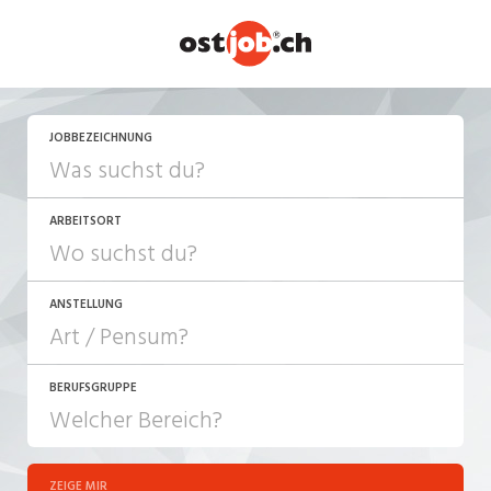
JETZT BEWERBEN
JOBBEZEICHNUNG
ARBEITSORT
ANSTELLUNG
BERUFSGRUPPE
JOB-TYP
10-100%
Festanstellung
ZEIGE MIR