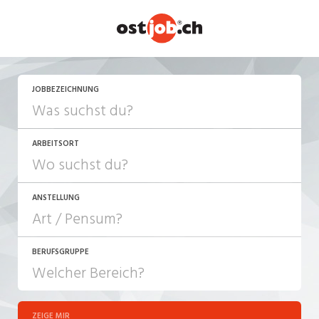
JETZT BEWERBEN
JOBBEZEICHNUNG
ARBEITSORT
ANSTELLUNG
BERUFSGRUPPE
JOB-TYP
10-100%
Festanstellung
ZEIGE MIR