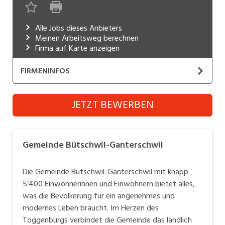
Industrie, Maschinenbau, Anlagenbau,
Produktion
Alle Jobs dieses Anbieters
Meinen Arbeitsweg berechnen
Informatik, Telekommunikation
Firma auf Karte anzeigen
Kaufm. Berufe, Kundendienst, Verwaltung
FIRMENINFOS
Körperpflege, Wellness
Gemeinde Bütschwil-Ganterschwil
JETZT BEWERBEN
Marketing, Kommunikation, Medien, Druck
Website
Mechanik, Elektronik, Optik, Textil (Fertigung)
Bütschwil-Ganterschwil ist eine aufstrebende
Gemeinde Bütschwil-Ganterschwil
Medizin, Gesundheitswesen, Pflege
Gemeinde mit rund 5‘100 Einwohnerinnen und
Einwohnern, einer guten Infrastruktur sowie einem
Verkauf, Handel, Kundenberatung,
Die Gemeinde Bütschwil-Ganterschwil mit knapp
Aussendienst
interessanten Angebot für Freizeit und Erholung.
5‘400 Einwohnerinnen und Einwohnern bietet alles,
was die Bevölkerung für ein angenehmes und
Sicherheit, Rettung, Polizei, Zoll
modernes Leben braucht. Im Herzen des
Toggenburgs verbindet die Gemeinde das ländlich