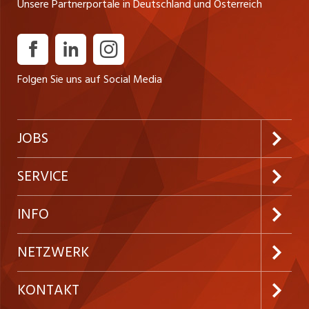
Unsere Partnerportale in Deutschland und Österreich
Folgen Sie uns auf Social Media
JOBS
Jobabo abonnieren
SERVICE
Neue Stellen
Kundenlogin
INFO
Festanstellungen
Inserieren
Preise & Leistungen
NETZWERK
Temporäre Jobs
Firmen
AGB
westjob.at
KONTAKT
Freelance Jobs
Personalvermittler