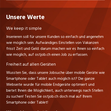
Datenschutzerklärung
nicejob.de
CH Media Classifieds AG
Praktika
Bewerber-Cockpit
ostjob.ch
Nutzungsbedingungen
Unsere Werte
myjob.ch
Fürstenlandstrasse 122
Lehrstellen
Ratgeber
Stellenmeldepflicht
CH-9001 St. Gallen
zentraljob.ch
We keep it simple
Tel. +41 71 272 73 80
Ferienjobs
Inserieren soll für unsere Kunden so einfach und angenehm
Schnittstelle
info@ostjob.ch
/
inserate@ostjob.ch
jobbasel.ch
wie möglich sein. Aufwändiges Einstellen von Vakanzen
Führungspositionen
Henrik Jasek
Impressum
frisst Zeit und Geld: darum machen wir es Ihnen so einfach
jobbern.ch
Leiter ostjob.ch
wie möglich, auf ostjob.ch einen Job zu erfassen.
Management / Kader-Jobs
Fredy Pillinger
jobmittelland.ch
Freiheit auf allen Geräten
Berufsgruppen
Verkauf und Beratung
Wussten Sie, dass unsere Jobsuche über mobile Geräte wie
jobzüri.ch
Christoph Walzl
Smartphone oder Tablet auch möglich ist? Die ganze
Top-Regionen
Verkauf und Beratung
Webseite wurde für mobile Endgeräte optimiert und
schaffu.ch (VS)
bietet Ihnen die Möglichkeit, auch unterwegs nach Stellen
Jobline
zu suchen! Testen Sie ostjob.ch doch mal auf Ihrem
ajourjob.ch
Smartphone oder Tablet!
Tagblatt.ch