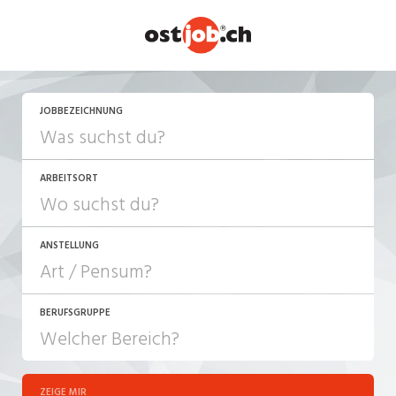
JETZT BEWERBEN
JOBBEZEICHNUNG
ARBEITSORT
ANSTELLUNG
BERUFSGRUPPE
JOB-TYP
10-100%
Festanstellung
ZEIGE MIR