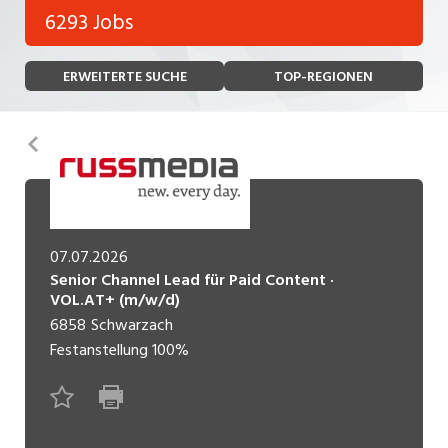
Bank, Versicherung
6293 Jobs
Temporär (befristet)
Bau, Handwerk, Elektro
ERWEITERTE SUCHE
TOP-REGIONEN
Bildung, Kunst, Design, Soziale Berufe, Sport
Freelance
Chemie, Pharma, Biotechnologie
Praktikum
Zurück
Consulting, Human Resources
Lehrstelle
Einkauf, Logistik, Transport, Verkehr
Ferienjob
Engineering, Technik, Architektur
07.07.2026
Senior Channel Lead für Paid Content ·
POSITION
Finanzen, Controlling, Treuhand, Recht
VOL.AT+ (m/w/d)
6858
Schwarzach
Gartenbau, Landwirtschaft, Forstwirtschaft
Führungsposition
Festanstellung
100%
Gastronomie, Hotellerie, Tourismus,
Management / Kader
Lebensmittel
Immobilien, Facility Management, Reinigung