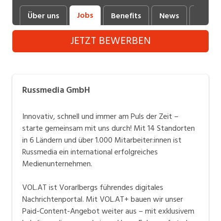
Industrie, Maschinenbau, Anlagenbau,
Jobs
Über uns
Benefits
News
Fotos 
Produktion
JETZT BEWERBEN
Informatik, Telekommunikation
Kaufm. Berufe, Kundendienst, Verwaltung
Körperpflege, Wellness
Russmedia GmbH
Marketing, Kommunikation, Medien, Druck
Innovativ, schnell und immer am Puls der Zeit –
Mechanik, Elektronik, Optik, Textil (Fertigung)
starte gemeinsam mit uns durch! Mit 14 Standorten
in 6 Ländern und über 1.000 Mitarbeiter:innen ist
Medizin, Gesundheitswesen, Pflege
Russmedia ein international erfolgreiches
Verkauf, Handel, Kundenberatung,
Medienunternehmen.
Aussendienst
VOL.AT ist Vorarlbergs führendes digitales
Sicherheit, Rettung, Polizei, Zoll
Nachrichtenportal. Mit VOL.AT+ bauen wir unser
Paid-Content-Angebot weiter aus – mit exklusivem