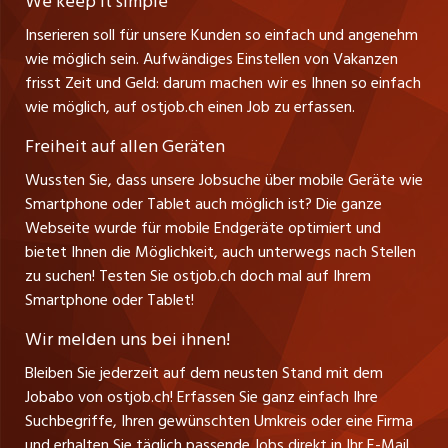
We keep it simple
Tel. +41 71 272 73 80
Ferienjobs
Inserieren soll für unsere Kunden so einfach und angenehm
Schnittstelle
info@ostjob.ch
/
inserate@ostjob.ch
jobbasel.ch
wie möglich sein. Aufwändiges Einstellen von Vakanzen
Führungspositionen
Henrik Jasek
Impressum
frisst Zeit und Geld: darum machen wir es Ihnen so einfach
jobbern.ch
Leiter ostjob.ch
wie möglich, auf ostjob.ch einen Job zu erfassen.
Management / Kader-Jobs
Fredy Pillinger
jobmittelland.ch
Freiheit auf allen Geräten
Berufsgruppen
Verkauf und Beratung
Wussten Sie, dass unsere Jobsuche über mobile Geräte wie
jobzüri.ch
Christoph Walzl
Smartphone oder Tablet auch möglich ist? Die ganze
Top-Regionen
Verkauf und Beratung
Webseite wurde für mobile Endgeräte optimiert und
schaffu.ch (VS)
bietet Ihnen die Möglichkeit, auch unterwegs nach Stellen
Jobline
zu suchen! Testen Sie ostjob.ch doch mal auf Ihrem
ajourjob.ch
Smartphone oder Tablet!
Tagblatt.ch
Wir melden uns bei ihnen!
CH Media
Bleiben Sie jederzeit auf dem neusten Stand mit dem
Jobabo von ostjob.ch! Erfassen Sie ganz einfach Ihre
Suchbegriffe, Ihren gewünschten Umkreis oder eine Firma
und erhalten Sie täglich passende Jobs direkt in Ihr E-Mail