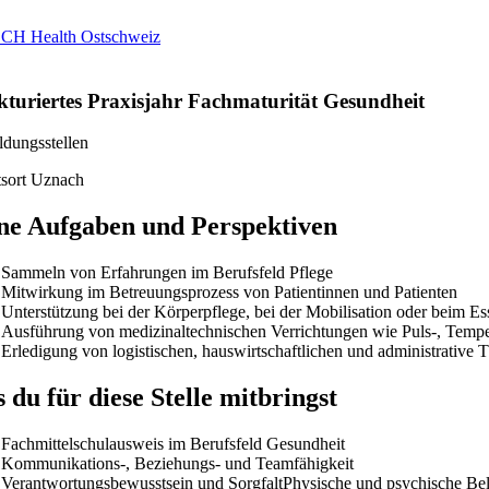
Praktikum
Manage
nanzen, Controlling, Treuhand,
Gartenbau, Landwirts
echt
Forstwirtschaft
Ferienjob
mmobilien, Facility Management,
Industrie, Maschinenb
einigung
Anlagenbau, Produkti
aufm. Berufe, Kundendienst,
Körperpflege, Wellne
erwaltung
chanik, Elektronik, Optik, Textil
Medizin, Gesundheit
ertigung)
Pflege
cherheit, Rettung, Polizei, Zoll