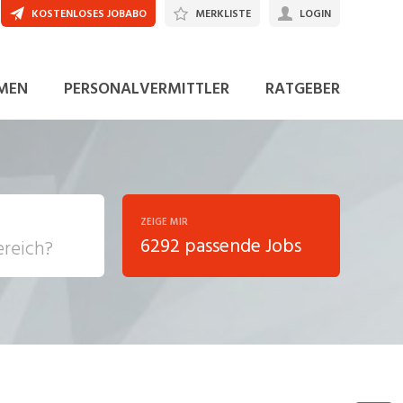
KOSTENLOSES JOBABO
MERKLISTE
LOGIN
JETZT BEWERBEN
MEN
PERSONALVERMITTLER
RATGEBER
ZEIGE MIR
6292 passende Jobs
, Soziale
sposition
nsport,