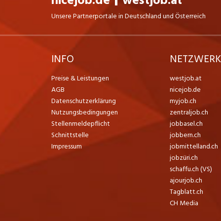
nicejob.de
westjob.at
Unsere Partnerportale in Deutschland und Österreich
INFO
NETZWER
Preise & Leistungen
westjob.at
AGB
nicejob.de
Datenschutzerklärung
myjob.ch
Nutzungsbedingungen
zentraljob.ch
Stellenmeldepflicht
jobbasel.ch
Schnittstelle
jobbern.ch
Impressum
jobmittelland.ch
jobzüri.ch
schaffu.ch (VS)
ajourjob.ch
Tagblatt.ch
CH Media