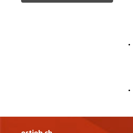
HOCH Health Ostschweiz hat regional an
verschiedenen Standorten vertreten und
ist damit oftmals ein Arbeitsort in der
Nähe des Wohnortes.
Kantonsspital St.Gallen
Spital Altstätten
Spital Grabs
Spital Linth
Spital Wil
Ambi Flawil
Ambi Rorschach
Ambulatorium Rorschach
Starten Sie Ihre berufliche Zukunft bei
der grössten Gesundheitsversorgerin der
Schweiz. Ob Sie am Anfang Ihrer Laufbahn
stehen oder nach neuen
Entwicklungsmöglichkeiten suchen – bei
HOCH Health Ostschweiz erwarten Sie
spannende Herausforderungen,
umfassende Aus- und