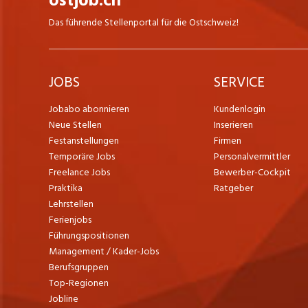
ostjob.ch
Weiterbildungsangebote und ein
Das führende Stellenportal für die Ostschweiz!
engagiertes Team, das Sie auf Ihrem Weg
unterstützt.
HOCH Health Ostschweiz fördert und
JOBS
unterstützt die Aus-, Fort- und
SERVICE
Weiterbildung von Mitarbeitenden.
Jährlich nutzen über 700 Personen – von
Jobabo abonnieren
Kundenlogin
der Grundbildung über die Höhere
Neue Stellen
Inserieren
Fachschule bis hin zur Fachhochschule
Festanstellungen
Firmen
inklusive Nachdiplomstudiengänge – das
Temporäre Jobs
Personalvermittler
Angebot. In internen und externen Fort-
Freelance Jobs
Bewerber-Cockpit
und Weiterbildungsangeboten werden
Praktika
Ratgeber
sowohl die fachliche Bildung als auch
methodische Kompetenzen gefördert.
Lehrstellen
Weitere Informationen zu Grundbildung,
Ferienjobs
Aus- und Weiterbildung finden Sie
Führungspositionen
www.h-och.ch/job-karriere/ausbildung
Management / Kader-Jobs
Berufsgruppen
Vielfältige Aufgabengebiete
Top-Regionen
Ärztliche und pflegerische Leistungen für
Jobline
Patientinnen und Patienten sind das