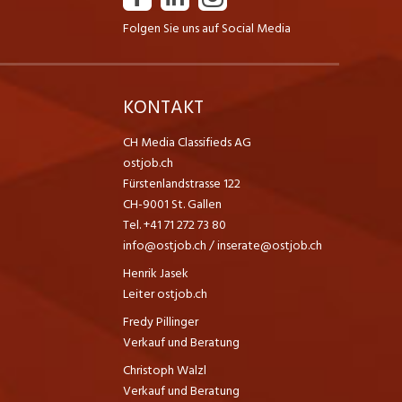
Folgen Sie uns auf Social Media
K
KONTAKT
CH Media Classifieds AG
ostjob.ch
Fürstenlandstrasse 122
CH-9001 St. Gallen
Tel. +41 71 272 73 80
info@ostjob.ch
/
inserate@ostjob.ch
Henrik Jasek
Leiter ostjob.ch
Fredy Pillinger
Verkauf und Beratung
Christoph Walzl
Verkauf und Beratung