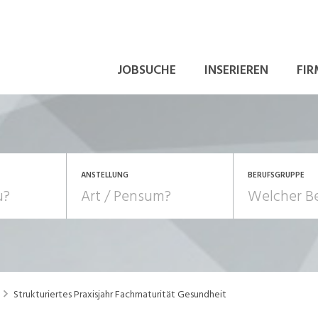
JOBSUCHE
INSERIEREN
FIR
ANSTELLUNG
BERUFSGRUPPE
Bildung, Kunst, Design
10-100%
Pensum
POSITION
au, Handwerk, Elektro
Berufe, Sport
Temporär (befristet)
Führung
Einkauf, Logistik, Tra
Strukturiertes Praxisjahr Fachmaturität Gesundheit
onsulting, Human Resources
Verkehr