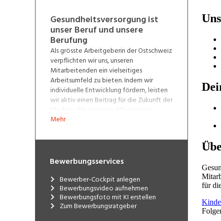
Gesundheitsversorgung ist
unser Beruf und unsere
Berufung
Als grösste Arbeitgeberin der Ostschweiz
verpflichten wir uns, unseren
Mitarbeitenden ein vielseitiges
Arbeitsumfeld zu bieten. Indem wir
individuelle Entwicklung fördern, leisten
wir aktiv einen Beitrag für die Zukunft der
Medizin. Wir setzen auf Teamgeist,
Mehr
interdisziplinäre Zusammenarbeit und
innovative Lösungen.
Wenn Sie eine begeisterungsfähige,
lösungsorientierte und initiative
Bewerbungsservices
Persönlichkeit sind, finden Sie bei HOCH
Health Ostschweiz die idealen
Bewerber-Cockpit anlegen
Bewerbungsvideo aufnehmen
Voraussetzungen Ihre berufliche Zukunft
Bewerbungsfoto mit KI erstellen
zu gestalten. Informieren Sie sich über die
Zum Bewerbungsratgeber
Möglichkeiten unter
www.h-
och.ch/karriere