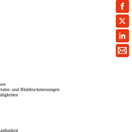
ment / Kader
chaft,
au,
on
ss
swesen,