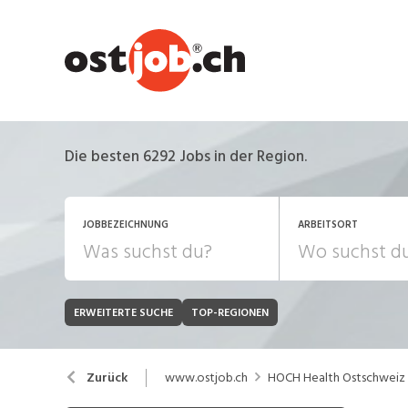
Die besten 6292 Jobs in der Region.
JOBBEZEICHNUNG
ARBEITSORT
ERWEITERTE SUCHE
TOP-REGIONEN
JOB-TYP
Bank, Versicherung
B
Festanstellung
www.ostjob.ch
HOCH Health Ostschweiz
Zurück
Chemie, Pharma, Biotechnologie
C