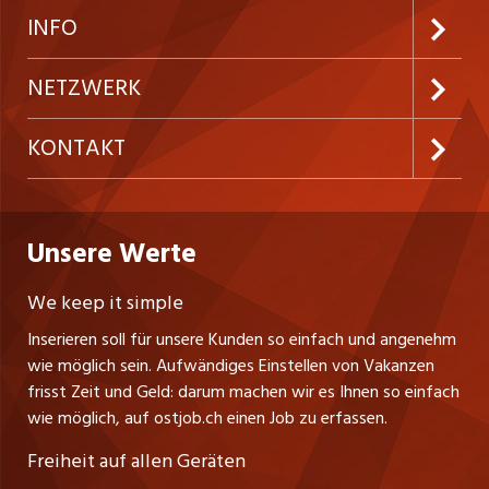
Neue Stellen
Kundenlogin
INFO
Festanstellungen
Inserieren
Preise & Leistungen
NETZWERK
Temporäre Jobs
Firmen
AGB
westjob.at
KONTAKT
Freelance Jobs
Personalvermittler
Datenschutzerklärung
nicejob.de
CH Media Classifieds AG
Praktika
Bewerber-Cockpit
ostjob.ch
Nutzungsbedingungen
Unsere Werte
myjob.ch
Fürstenlandstrasse 122
Lehrstellen
Ratgeber
Stellenmeldepflicht
CH-9001 St. Gallen
zentraljob.ch
We keep it simple
Tel. +41 71 272 73 80
Ferienjobs
Inserieren soll für unsere Kunden so einfach und angenehm
Schnittstelle
info@ostjob.ch
/
inserate@ostjob.ch
jobbasel.ch
wie möglich sein. Aufwändiges Einstellen von Vakanzen
Führungspositionen
Henrik Jasek
Impressum
frisst Zeit und Geld: darum machen wir es Ihnen so einfach
jobbern.ch
Leiter ostjob.ch
wie möglich, auf ostjob.ch einen Job zu erfassen.
Management / Kader-Jobs
Fredy Pillinger
jobmittelland.ch
Freiheit auf allen Geräten
Berufsgruppen
Verkauf und Beratung