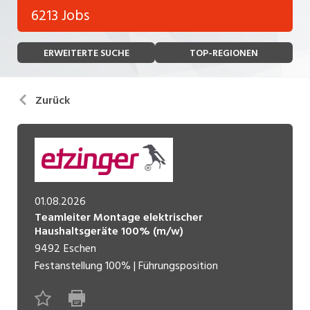
Bank, Versicherung
6213 Jobs
Temporär (befristet)
Bau, Handwerk, Elektro
ERWEITERTE SUCHE
TOP-REGIONEN
Bildung, Kunst, Design, Soziale Berufe, Sport
Freelance
Chemie, Pharma, Biotechnologie
Praktikum
Zurück
Consulting, Human Resources
Lehrstelle
Einkauf, Logistik, Transport, Verkehr
Ferienjob
Engineering, Technik, Architektur
POSITION
Finanzen, Controlling, Treuhand, Recht
01.08.2026
Teamleiter Montage elektrischer
Gartenbau, Landwirtschaft, Forstwirtschaft
Haushaltsgeräte 100% (m/w)
Führungsposition
9492
Eschen
Gastronomie, Hotellerie, Tourismus,
Festanstellung
100%
|
Führungsposition
Management / Kader
Lebensmittel
Immobilien, Facility Management, Reinigung