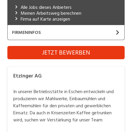
Industrie, Maschinenbau, Anlagenbau,
Alle Jobs dieses Anbieters
Produktion
Meinen Arbeitsweg berechnen
Firma auf Karte anzeigen
Informatik, Telekommunikation
FIRMENINFOS
Kaufm. Berufe, Kundendienst, Verwaltung
Etzinger AG
Körperpflege, Wellness
JETZT BEWERBEN
Website
Marketing, Kommunikation, Medien, Druck
ETZINGER ist ein innvoatives, international tätiges
Mechanik, Elektronik, Optik, Textil (Fertigung)
Etzinger AG
Kleinunternehmen mit Fokus auf Entwicklung und
Medizin, Gesundheitswesen, Pflege
Produktion von Kaffeemahlwerken und Kaffeemühlen.
In unserer Betriebsstätte in Eschen entwickeln und
Verkauf, Handel, Kundenberatung,
produzieren wir Mahlwerke, Einbaumühlen und
Aussendienst
Kaffeemühlen für den privaten und gewerblichen
Einsatz. Da auch in Krisenzeiten Kaffee getrunken
Sicherheit, Rettung, Polizei, Zoll
wird, suchen wir Verstärkung für unser Team: