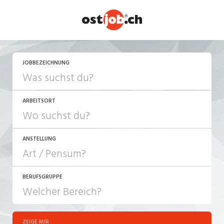
JETZT BEWERBEN
JOBBEZEICHNUNG
ARBEITSORT
ANSTELLUNG
BERUFSGRUPPE
JOB-TYP
10-100%
Festanstellung
ZEIGE MIR