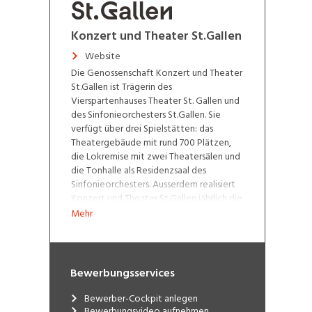
Konzert und Theater St.Gallen
Website
Die Genossenschaft Konzert und Theater
St.Gallen ist Trägerin des
Vierspartenhauses Theater St. Gallen und
des Sinfonieorchesters St.Gallen. Sie
verfügt über drei Spielstätten: das
Theatergebäude mit rund 700 Plätzen,
die Lokremise mit zwei Theatersälen und
die Tonhalle als Residenzsaal des
Sinfonieorchesters. Ausserdem realisiert
Konzert und Theater St.Gallen jährlich die
St.Galler Festspiele.
Mehr
Die Genossenschaft Konzert und Theater
St.Gallen stellt Diversität, Nachhaltigkeit
und Partizipation ins Zentrum ihrer Arbeit.
Bewerbungsservices
Bewerber-Cockpit anlegen
Bewerbungsvideo aufnehmen