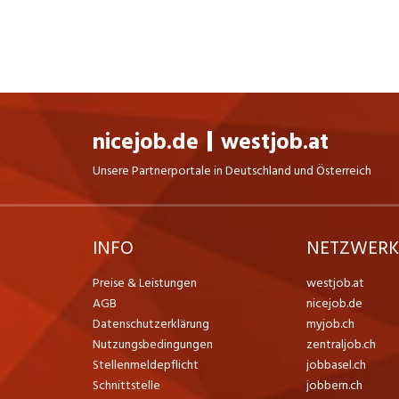
nicejob.de
westjob.at
Unsere Partnerportale in Deutschland und Österreich
INFO
NETZWER
Preise & Leistungen
westjob.at
AGB
nicejob.de
Datenschutzerklärung
myjob.ch
Nutzungsbedingungen
zentraljob.ch
Stellenmeldepflicht
jobbasel.ch
Schnittstelle
jobbern.ch