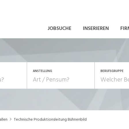
JOBSUCHE
INSERIEREN
FIR
ANSTELLUNG
BERUFSGRUPPE
Bildung, Kunst, Design
10-100%
Pensum
POSITION
au, Handwerk, Elektro
Berufe, Sport
Temporär (befristet)
Führung
Einkauf, Logistik, Tra
allen
Technische Produktionsleitung Bühnenbild
onsulting, Human Resources
Verkehr