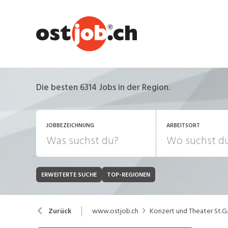
Die besten 6314 Jobs in der Region.
JOBBEZEICHNUNG
ARBEITSORT
ERWEITERTE SUCHE
TOP-REGIONEN
JOB-TYP
Bank, Versicherung
B
Festanstellung
www.ostjob.ch
Konzert und Theater St.G
Zurück
Chemie, Pharma, Biotechnologie
C