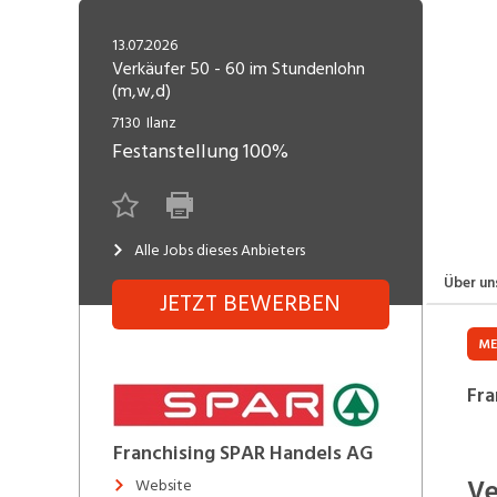
Freelance
Fi
Engineering, Technik, Architektur
13.07.2026
R
Lehrstelle
Verkäufer 50 - 60 im Stundenlohn
(m,w,d)
Gastronomie, Hotellerie,
I
Tourismus, Lebensmittel
R
7130
Ilanz
Festanstellung
100%
K
Informatik, Telekommunikation
V
Marketing, Kommunikation,
Me
Medien, Druck
(F
Alle Jobs dieses Anbieters
Über un
Verkauf, Handel, Kundenberatung,
JETZT BEWERBEN
Si
Aussendienst
ME
Fra
Franchising SPAR Handels AG
Ve
Website