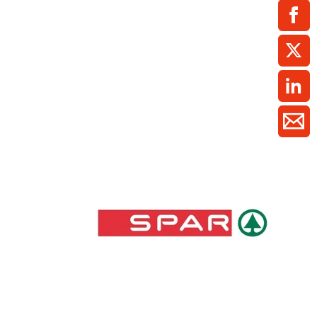
ment / Kader
chaft,
au,
on
ss
swesen,