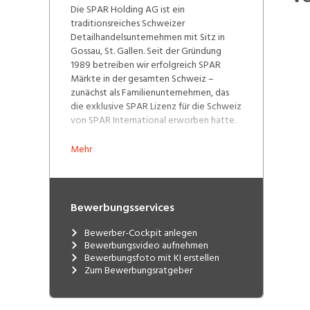
Die SPAR Holding AG ist ein
traditionsreiches Schweizer
Detailhandelsunternehmen mit Sitz in
Gossau, St. Gallen. Seit der Gründung
1989 betreiben wir erfolgreich SPAR
Märkte in der gesamten Schweiz –
zunächst als Familienunternehmen, das
die exklusive SPAR Lizenz für die Schweiz
von SPAR International erworben hatte.
Im Jahr 2016 erfolgte eine strategische
Mehr
Partnerschaft mit der irischen BWG
Group, einem etablierten SPAR Betreiber
in Irland und England, die eine
Mehrheitsbeteiligung von 60 %
Bewerbungsservices
übernahm. Die BWG Group ist Teil der
südafrikanischen SPAR Group, einem der
Bewerber-Cockpit anlegen
weltweit führenden
Bewerbungsvideo aufnehmen
Einzelhandelsunternehmen.
Bewerbungsfoto mit KI erstellen
Zum Bewerbungsratgeber
2025 markiert ein neues Kapitel in unserer
Unternehmensgeschichte: Eine
Schweizer Investorengruppe übernahm