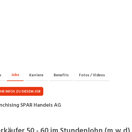
Praktikum
Manage
nanzen, Controlling, Treuhand,
Gartenbau, Landwirts
echt
Forstwirtschaft
Ferienjob
mmobilien, Facility Management,
Industrie, Maschinenb
einigung
Anlagenbau, Produkti
aufm. Berufe, Kundendienst,
Körperpflege, Wellne
erwaltung
chanik, Elektronik, Optik, Textil
Medizin, Gesundheit
ertigung)
Pflege
Jobs
s
Karriere
Benefits
Fotos / Videos
cherheit, Rettung, Polizei, Zoll
HR INFOS ZU DIESEM JOB
nchising SPAR Handels AG
rkäufer 50 - 60 im Stundenlohn (m,w,d)