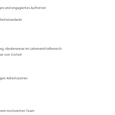
es und engagiertes Auftreten
heitsstandards
ng, idealerweise im Lebensmittelbereich
se von Vorteil
igen Arbeitszeiten
inem motivierten Team