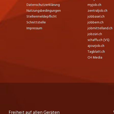
Datenschutzerklärung
myjob.ch
Nutzungsbedingungen
zentraljob.ch
Stellenmeldepflicht
jobbasel.ch
Schnittstelle
jobbern.ch
Impressum
jobmittelland.ch
jobzüri.ch
schaffu.ch (VS)
ajourjob.ch
Tagblatt.ch
CH Media
Freiheit auf allen Geräten