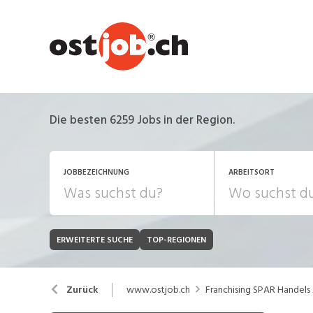
Die besten 6259 Jobs in der Region.
JOBBEZEICHNUNG
ARBEITSORT
ERWEITERTE SUCHE
TOP-REGIONEN
JOB-TYP
Bank, Versicherung
B
Festanstellung
www.ostjob.ch
Franchising SPAR Handels
Zurück
Chemie, Pharma, Biotechnologie
C