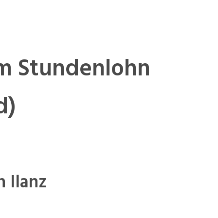
im Stundenlohn
d)
n Ilanz