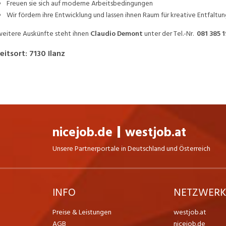
Freuen sie sich auf moderne Arbeitsbedingungen
Wir fördern ihre Entwicklung und lassen ihnen Raum für kreative Entfaltun
weitere Auskünfte steht ihnen
Claudio Demont
unter der Tel.-Nr.
081 385 1
eitsort
:
7130
Ilanz
nicejob.de
westjob.at
Unsere Partnerportale in Deutschland und Österreich
INFO
NETZWER
Preise & Leistungen
westjob.at
AGB
nicejob.de