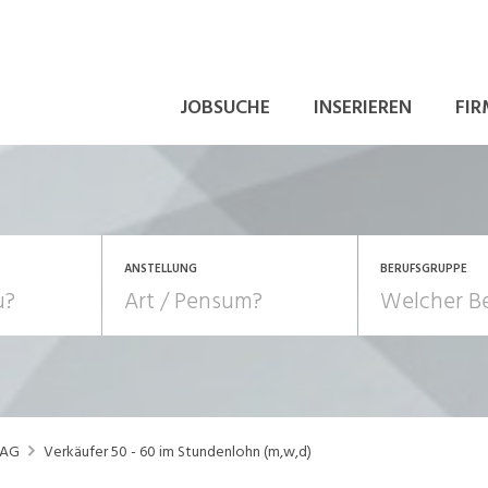
JOBSUCHE
INSERIEREN
FIR
ANSTELLUNG
BERUFSGRUPPE
Bildung, Kunst, Design
10-100%
Pensum
POSITION
au, Handwerk, Elektro
Berufe, Sport
Temporär (befristet)
Führung
Einkauf, Logistik, Tra
 AG
Verkäufer 50 - 60 im Stundenlohn (m,w,d)
onsulting, Human Resources
Verkehr