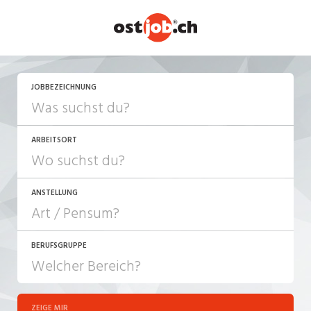
JETZT BEWERBEN
JOBBEZEICHNUNG
ARBEITSORT
ANSTELLUNG
BERUFSGRUPPE
JOB-TYP
10-100%
Festanstellung
ZEIGE MIR