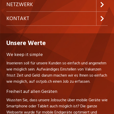
Inserieren
Preise & Leistungen
NETZWERK
Temporäre Jobs
Firmen
AGB
westjob.at
KONTAKT
Freelance Jobs
Personalvermittler
Datenschutzerklärung
nicejob.de
CH Media Classifieds AG
Praktika
Bewerber-Cockpit
ostjob.ch
Nutzungsbedingungen
Unsere Werte
myjob.ch
Fürstenlandstrasse 122
Lehrstellen
Ratgeber
Stellenmeldepflicht
CH-9001 St. Gallen
zentraljob.ch
We keep it simple
Tel. +41 71 272 73 80
Ferienjobs
Inserieren soll für unsere Kunden so einfach und angenehm
Schnittstelle
info@ostjob.ch
/
inserate@ostjob.ch
jobbasel.ch
wie möglich sein. Aufwändiges Einstellen von Vakanzen
Führungspositionen
Henrik Jasek
Impressum
frisst Zeit und Geld: darum machen wir es Ihnen so einfach
jobbern.ch
Leiter ostjob.ch
wie möglich, auf ostjob.ch einen Job zu erfassen.
Management / Kader-Jobs
Fredy Pillinger
jobmittelland.ch
Freiheit auf allen Geräten
Berufsgruppen
Verkauf und Beratung
Wussten Sie, dass unsere Jobsuche über mobile Geräte wie
jobzüri.ch
Christoph Walzl
Smartphone oder Tablet auch möglich ist? Die ganze
Top-Regionen
Verkauf und Beratung
Webseite wurde für mobile Endgeräte optimiert und
schaffu.ch (VS)