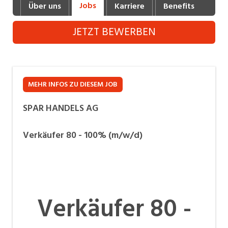
Jobs
Über uns
Karriere
Benefits
Fot
Industrie, Maschinenbau, Anlagenbau,
Produktion
JETZT BEWERBEN
Informatik, Telekommunikation
Kaufm. Berufe, Kundendienst, Verwaltung
Körperpflege, Wellness
MEHR INFOS ZU DIESEM JOB
Marketing, Kommunikation, Medien, Druck
SPAR HANDELS AG
Mechanik, Elektronik, Optik, Textil (Fertigung)
Verkäufer 80 - 100% (m/w/d)
Medizin, Gesundheitswesen, Pflege
Verkauf, Handel, Kundenberatung,
Aussendienst
Verkäufer 80 -
Sicherheit, Rettung, Polizei, Zoll