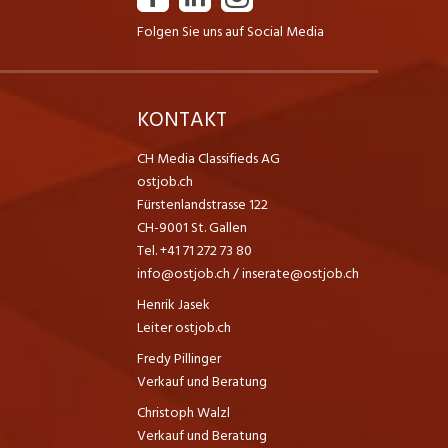
Folgen Sie uns auf Social Media
K
KONTAKT
CH Media Classifieds AG
ostjob.ch
Fürstenlandstrasse 122
CH-9001 St. Gallen
Tel. +41 71 272 73 80
info@ostjob.ch
/
inserate@ostjob.ch
Henrik Jasek
Leiter ostjob.ch
Fredy Pillinger
Verkauf und Beratung
Christoph Walzl
Verkauf und Beratung