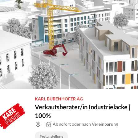
Praktikum
Manage
nanzen, Controlling, Treuhand,
Gartenbau, Landwirts
echt
Forstwirtschaft
Ferienjob
mmobilien, Facility Management,
Industrie, Maschinenb
einigung
Anlagenbau, Produkti
aufm. Berufe, Kundendienst,
Körperpflege, Wellne
erwaltung
chanik, Elektronik, Optik, Textil
Medizin, Gesundheit
ertigung)
Pflege
cherheit, Rettung, Polizei, Zoll