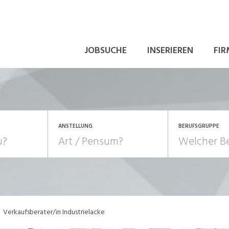
JOBSUCHE
INSERIEREN
FIR
ANSTELLUNG
BERUFSGRUPPE
Bildung, Kunst, Design
10-100%
Pensum
POSITION
au, Handwerk, Elektro
Berufe, Sport
Temporär (befristet)
Führung
Einkauf, Logistik, Tra
Verkaufsberater/in Industrielacke
onsulting, Human Resources
Verkehr