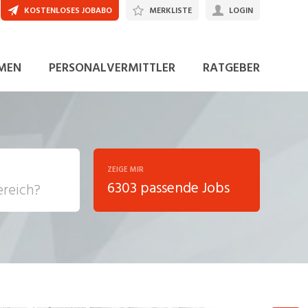
KOSTENLOSES JOBABO
MERKLISTE
LOGIN
JETZT BEWERBEN
MEN
PERSONALVERMITTLER
RATGEBER
ZEIGE MIR
6303 passende Jobs
, Soziale
sposition
nsport,