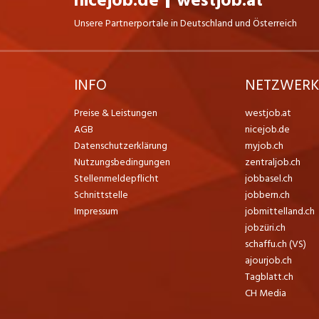
nicejob.de
westjob.at
Unsere Partnerportale in Deutschland und Österreich
INFO
NETZWER
Preise & Leistungen
westjob.at
AGB
nicejob.de
Datenschutzerklärung
myjob.ch
Nutzungsbedingungen
zentraljob.ch
Stellenmeldepflicht
jobbasel.ch
Schnittstelle
jobbern.ch
Impressum
jobmittelland.ch
jobzüri.ch
schaffu.ch (VS)
ajourjob.ch
Tagblatt.ch
CH Media