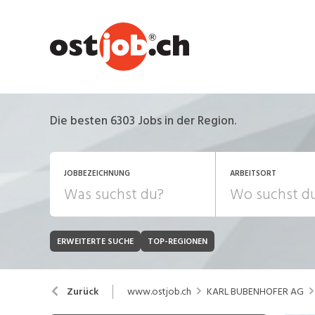
Die besten 6303 Jobs in der Region.
JOBBEZEICHNUNG
ARBEITSORT
ERWEITERTE SUCHE
TOP-REGIONEN
JOB-TYP
Bank, Versicherung
B
Festanstellung
www.ostjob.ch
KARL BUBENHOFER AG
Zurück
Chemie, Pharma, Biotechnologie
C