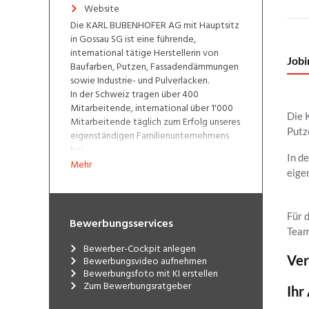
Website
Die KARL BUBENHOFER AG mit Hauptsitz
in Gossau SG ist eine führende,
international tätige Herstellerin von
Baufarben, Putzen, Fassadendämmungen
sowie Industrie- und Pulverlacken.
In der Schweiz tragen über 400
Mitarbeitende, international über 1'000
Mitarbeitende täglich zum Erfolg unseres
eigenständigen Familienunternehmens
bei.
Mehr
Bewerbungsservices
Bewerber-Cockpit anlegen
Bewerbungsvideo aufnehmen
Bewerbungsfoto mit KI erstellen
Zum Bewerbungsratgeber