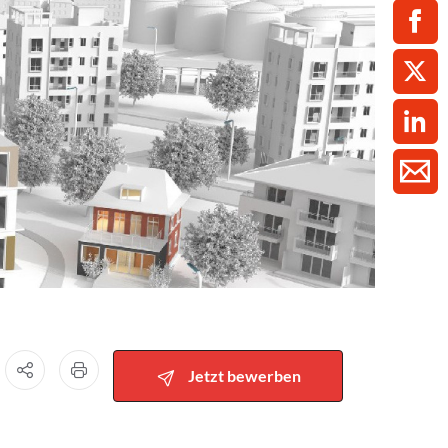
ment / Kader
chaft,
au,
on
ss
swesen,