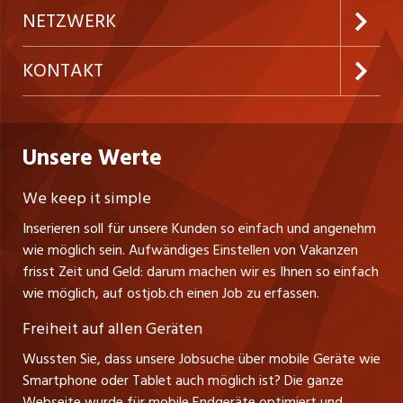
Festanstellungen
Inserieren
Preise & Leistungen
NETZWERK
Temporäre Jobs
Firmen
AGB
westjob.at
KONTAKT
Freelance Jobs
Personalvermittler
Datenschutzerklärung
nicejob.de
CH Media Classifieds AG
Praktika
Bewerber-Cockpit
ostjob.ch
Nutzungsbedingungen
Unsere Werte
myjob.ch
Fürstenlandstrasse 122
Lehrstellen
Ratgeber
Stellenmeldepflicht
CH-9001 St. Gallen
zentraljob.ch
We keep it simple
Tel. +41 71 272 73 80
Ferienjobs
Inserieren soll für unsere Kunden so einfach und angenehm
Schnittstelle
info@ostjob.ch
/
inserate@ostjob.ch
jobbasel.ch
wie möglich sein. Aufwändiges Einstellen von Vakanzen
Führungspositionen
Henrik Jasek
Impressum
frisst Zeit und Geld: darum machen wir es Ihnen so einfach
jobbern.ch
Leiter ostjob.ch
wie möglich, auf ostjob.ch einen Job zu erfassen.
Management / Kader-Jobs
Fredy Pillinger
jobmittelland.ch
Freiheit auf allen Geräten
Berufsgruppen
Verkauf und Beratung
Wussten Sie, dass unsere Jobsuche über mobile Geräte wie
jobzüri.ch
Christoph Walzl
Smartphone oder Tablet auch möglich ist? Die ganze
Top-Regionen
Verkauf und Beratung
Webseite wurde für mobile Endgeräte optimiert und