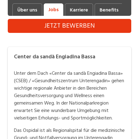
Industrie, Maschinenbau, Anlagenbau,
Jobs
Über uns
Karriere
Benefits
Fot
Produktion
JETZT BEWERBEN
Informatik, Telekommunikation
Kaufm. Berufe, Kundendienst, Verwaltung
Körperpflege, Wellness
Center da sandà Engiadina Bassa
Marketing, Kommunikation, Medien, Druck
Unter dem Dach «Center da sandà Engiadina Bassa»
Mechanik, Elektronik, Optik, Textil (Fertigung)
(CSEB) / «Gesundheitszentrum Unterengadin» gehen
wichtige regionale Anbieter in den Bereichen
Medizin, Gesundheitswesen, Pflege
Gesundheitsversorgung und Wellness einen
Verkauf, Handel, Kundenberatung,
gemeinsamen Weg. In der Nationalparkregion
Aussendienst
erwartet Sie eine wunderbare Umgebung mit
vielseitigen Erholungs- und Sportmöglichkeiten.
Sicherheit, Rettung, Polizei, Zoll
Das Ospidal ist als Regionalspital für die medizinische
Grund- und Notfallversorgung im Unterengadin