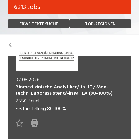
Bank, Versicherung
6213 Jobs
Temporär (befristet)
Bau, Handwerk, Elektro
ERWEITERTE SUCHE
TOP-REGIONEN
Bildung, Kunst, Design, Soziale Berufe, Sport
Freelance
Chemie, Pharma, Biotechnologie
Praktikum
Zurück
Consulting, Human Resources
Lehrstelle
Einkauf, Logistik, Transport, Verkehr
Ferienjob
Engineering, Technik, Architektur
07.08.2026
Biomedizinische Analytiker/-in HF / Med.-
POSITION
Finanzen, Controlling, Treuhand, Recht
techn. Laborassistent/-in MTLA (80-100%)
7550
Scuol
Gartenbau, Landwirtschaft, Forstwirtschaft
Führungsposition
Festanstellung
80-100%
Gastronomie, Hotellerie, Tourismus,
Management / Kader
Lebensmittel
Immobilien, Facility Management, Reinigung