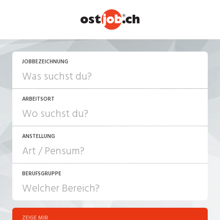
JETZT BEWERBEN
JOBBEZEICHNUNG
ARBEITSORT
ANSTELLUNG
BERUFSGRUPPE
JOB-TYP
10-100%
Festanstellung
ZEIGE MIR