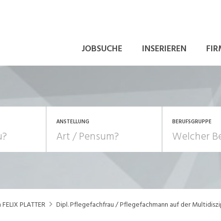
JOBSUCHE
INSERIEREN
FIR
ANSTELLUNG
BERUFSGRUPPE
Bildung, Kunst, Design
10-100%
Pensum
POSITION
au, Handwerk, Elektro
Berufe, Sport
Temporär (befristet)
Führung
Einkauf, Logistik, Tra
n FELIX PLATTER
Dipl. Pflegefachfrau / Pflegefachmann auf der Multidiszi
onsulting, Human Resources
Verkehr