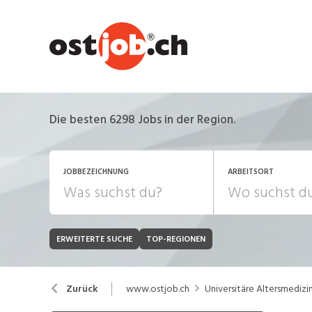
Die besten 6298 Jobs in der Region.
JOBBEZEICHNUNG
ARBEITSORT
ERWEITERTE SUCHE
TOP-REGIONEN
JOB-TYP
Bank, Versicherung
B
Festanstellung
www.ostjob.ch
Universitäre Altersmedizi
Zurück
Chemie, Pharma, Biotechnologie
C