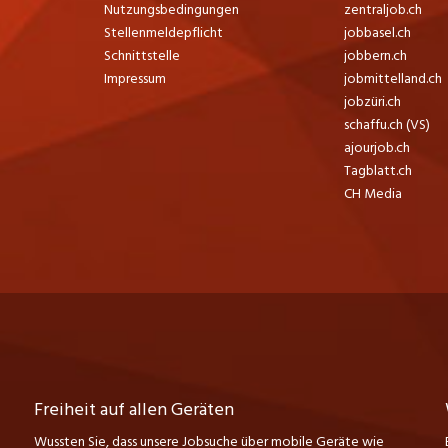
Nutzungsbedingungen
zentraljob.ch
Stellenmeldepflicht
jobbasel.ch
Schnittstelle
jobbern.ch
Impressum
jobmittelland.ch
jobzüri.ch
schaffu.ch (VS)
ajourjob.ch
Tagblatt.ch
CH Media
Freiheit auf allen Geräten
Wussten Sie, dass unsere Jobsuche über mobile Geräte wie