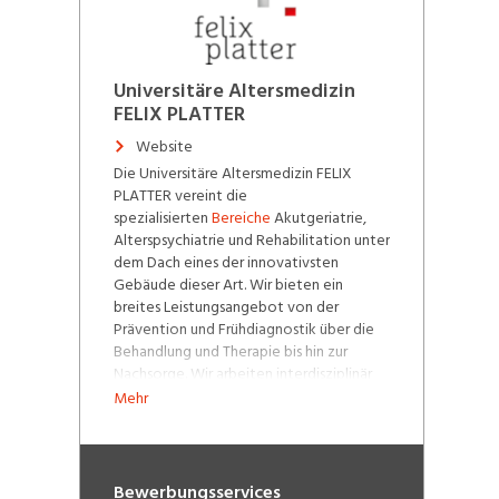
Universitäre Altersmedizin
FELIX PLATTER
Website
Die Universitäre Altersmedizin FELIX
PLATTER vereint die
spezialisierten
Bereiche
Akutgeriatrie,
Alterspsychiatrie und Rehabilitation unter
dem Dach eines der innovativsten
Gebäude dieser Art. Wir bieten ein
breites Leistungsangebot von der
Prävention und Frühdiagnostik über die
Behandlung und Therapie bis hin zur
Nachsorge. Wir arbeiten interdisziplinär
und in interprofessionellen Teams, um
Mehr
den Menschen im Alter ganzheitlich und
individuell – das heisst physisch wie
psychisch auf den einzelnen Patienten
ausgerichtet – zu verstehen und
Bewerbungsservices