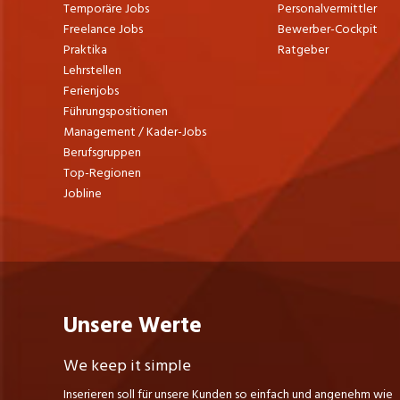
zählt die Memory Clinic FELIX PLATTER zu
Temporäre Jobs
Personalvermittler
den grössten Schweizer Zentren für die
Freelance Jobs
Bewerber-Cockpit
Diagnostik von Hirnleistungsstörungen.
Praktika
Ratgeber
Und das Basel Mobility Center FELIX
Lehrstellen
PLATTER dient der wichtigen
Ferienjobs
Früherkennung von Mobilitätsproblemen.
Führungspositionen
5000 Patienten jährlich
Management / Kader-Jobs
280 Betten
Berufsgruppen
818 Mitarbeitende
Top-Regionen
Jobline
Unsere Werte
We keep it simple
Inserieren soll für unsere Kunden so einfach und angenehm wie