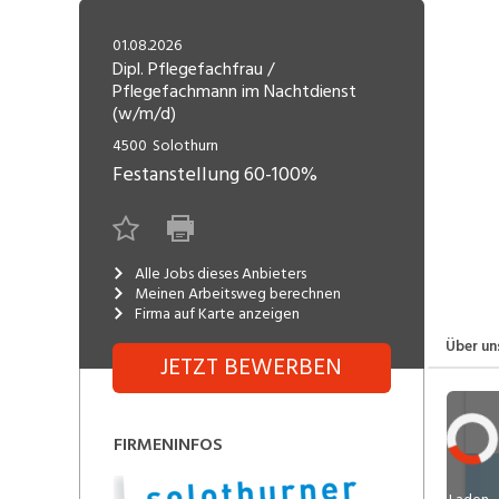
Freelance
Fi
Engineering, Technik, Architektur
01.08.2026
R
Lehrstelle
Dipl. Pflegefachfrau /
Pflegefachmann im Nachtdienst
Gastronomie, Hotellerie,
I
(w/m/d)
Tourismus, Lebensmittel
R
4500
Solothurn
K
Informatik, Telekommunikation
Festanstellung
60-100%
V
Marketing, Kommunikation,
Me
Medien, Druck
(F
Alle Jobs dieses Anbieters
Meinen Arbeitsweg berechnen
Verkauf, Handel, Kundenberatung,
Si
Firma auf Karte anzeigen
Aussendienst
Über un
JETZT BEWERBEN
FIRMENINFOS