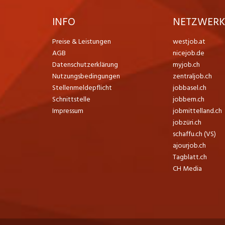
INFO
NETZWER
Preise & Leistungen
westjob.at
AGB
nicejob.de
Datenschutzerklärung
myjob.ch
Nutzungsbedingungen
zentraljob.ch
Stellenmeldepflicht
jobbasel.ch
Schnittstelle
jobbern.ch
Impressum
jobmittelland.ch
jobzüri.ch
schaffu.ch (VS)
ajourjob.ch
Tagblatt.ch
CH Media