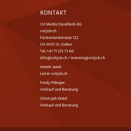
K
KONTAKT
CH Media Classifieds AG
ostjob.ch
Fürstenlandstrasse 122
CH-9001 St. Gallen
Tel. +41 71 272 73 80
info@ostjob.ch
/
inserate@ostjob.ch
Henrik Jasek
Leiter ostjob.ch
Fredy Pillinger
Verkauf und Beratung
Christoph Walzl
Verkauf und Beratung