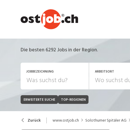
Die besten 6292 Jobs in der Region.
JOBBEZEICHNUNG
ARBEITSORT
ERWEITERTE SUCHE
TOP-REGIONEN
JOB-TYP
Bank, Versicherung
B
Festanstellung
www.ostjob.ch
Solothurner Spitäler AG
Zurück
Chemie, Pharma, Biotechnologie
C