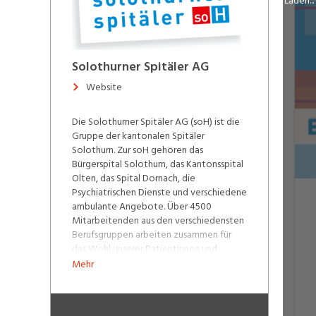
Laden...
Solothurner Spitäler AG
Website
Die Solothurner Spitäler AG (soH) ist die
Gruppe der kantonalen Spitäler
Solothurn. Zur soH gehören das
Bürgerspital Solothurn, das Kantonsspital
Olten, das Spital Dornach, die
Psychiatrischen Dienste und verschiedene
ambulante Angebote. Über 4500
Mitarbeitenden aus den verschiedensten
Berufsgruppen arbeiten zusammen für
das Wohl unserer Patientinnen und
Patienten. Einziger Eigentümer der
Mehr
gemeinnützigen Aktiengesellschaft ist
zurzeit der Kanton Solothurn. Unsere
Spitäler und Partner-Ambulatorien: