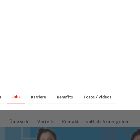
Praktikum
Manage
nanzen, Controlling, Treuhand,
Gartenbau, Landwirts
echt
Forstwirtschaft
Ferienjob
mmobilien, Facility Management,
Industrie, Maschinenb
einigung
Anlagenbau, Produkti
aufm. Berufe, Kundendienst,
Körperpflege, Wellne
erwaltung
chanik, Elektronik, Optik, Textil
Medizin, Gesundheit
ertigung)
Pflege
cherheit, Rettung, Polizei, Zoll
Jobs
s
Karriere
Benefits
Fotos / Videos