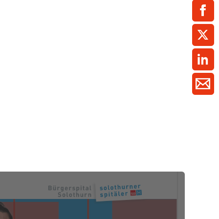
ment / Kader
chaft,
au,
on
ss
swesen,