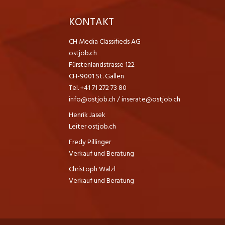
K
KONTAKT
CH Media Classifieds AG
ostjob.ch
Fürstenlandstrasse 122
CH-9001 St. Gallen
Tel. +41 71 272 73 80
info@ostjob.ch
/
inserate@ostjob.ch
Henrik Jasek
Leiter ostjob.ch
Fredy Pillinger
Verkauf und Beratung
Christoph Walzl
Verkauf und Beratung