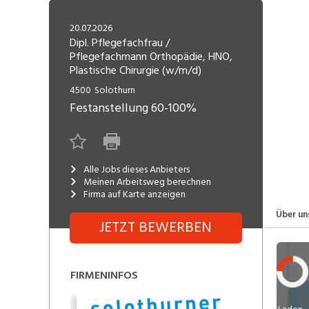
Freelance
Fi
Engineering, Technik, Architektur
20.07.2026
R
Lehrstelle
Dipl. Pflegefachfrau /
Pflegefachmann Orthopädie, HNO,
Gastronomie, Hotellerie,
I
Plastische Chirurgie (w/m/d)
Tourismus, Lebensmittel
R
4500
Solothurn
K
Informatik, Telekommunikation
Festanstellung
60-100%
V
Marketing, Kommunikation,
Me
Medien, Druck
(F
Alle Jobs dieses Anbieters
Meinen Arbeitsweg berechnen
Verkauf, Handel, Kundenberatung,
Si
Firma auf Karte anzeigen
Aussendienst
Über un
JETZT BEWERBEN
FIRMENINFOS