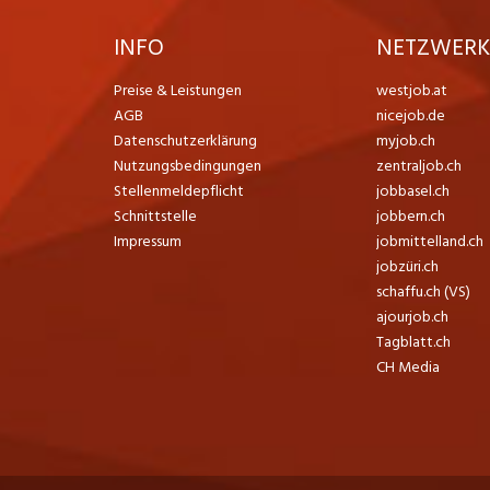
INFO
NETZWER
Preise & Leistungen
westjob.at
AGB
nicejob.de
Datenschutzerklärung
myjob.ch
Nutzungsbedingungen
zentraljob.ch
Stellenmeldepflicht
jobbasel.ch
Schnittstelle
jobbern.ch
Impressum
jobmittelland.ch
jobzüri.ch
schaffu.ch (VS)
ajourjob.ch
Tagblatt.ch
CH Media