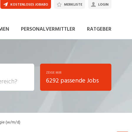
KOSTENLOSES JOBABO
MERKLISTE
LOGIN
JETZT BEWERBEN
MEN
PERSONALVERMITTLER
RATGEBER
ZEIGE MIR
6292 passende Jobs
, Soziale
sposition
nsport,
rgie (w/m/d)