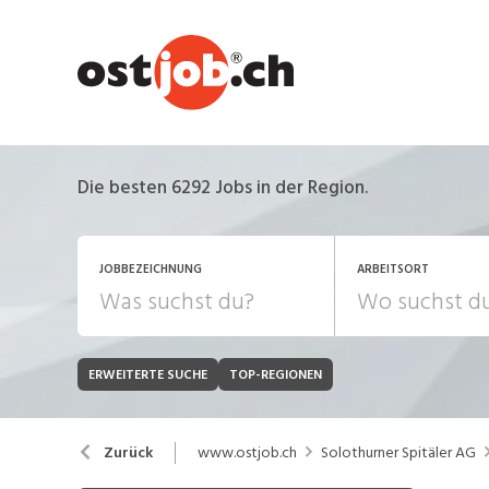
Die besten 6292 Jobs in der Region.
JOBBEZEICHNUNG
ARBEITSORT
ERWEITERTE SUCHE
TOP-REGIONEN
JOB-TYP
Bank, Versicherung
B
Festanstellung
www.ostjob.ch
Solothurner Spitäler AG
Zurück
Chemie, Pharma, Biotechnologie
C