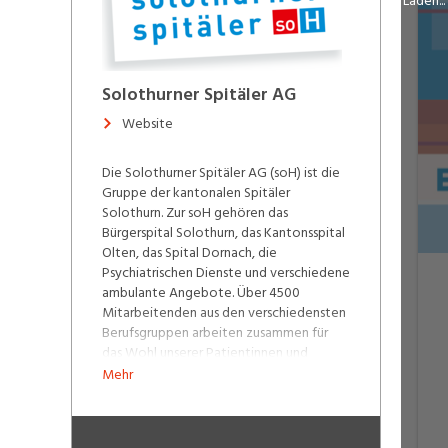
Laden...
Solothurner Spitäler AG
Website
Die Solothurner Spitäler AG (soH) ist die
Gruppe der kantonalen Spitäler
Solothurn. Zur soH gehören das
Bürgerspital Solothurn, das Kantonsspital
Olten, das Spital Dornach, die
Psychiatrischen Dienste und verschiedene
ambulante Angebote. Über 4500
Mitarbeitenden aus den verschiedensten
Berufsgruppen arbeiten zusammen für
das Wohl unserer Patientinnen und
Patienten. Einziger Eigentümer der
Mehr
gemeinnützigen Aktiengesellschaft ist
zurzeit der Kanton Solothurn. Unsere
Spitäler und Partner-Ambulatorien: