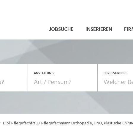
JOBSUCHE
INSERIEREN
FIR
ANSTELLUNG
BERUFSGRUPPE
Bildung, Kunst, Design
10-100%
Pensum
POSITION
au, Handwerk, Elektro
Berufe, Sport
Temporär (befristet)
Führung
Einkauf, Logistik, Tra
Dipl. Pflegefachfrau / Pflegefachmann Orthopädie, HNO, Plastische Chiru
onsulting, Human Resources
Verkehr