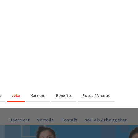
Praktikum
Manage
nanzen, Controlling, Treuhand,
Gartenbau, Landwirts
echt
Forstwirtschaft
Ferienjob
mmobilien, Facility Management,
Industrie, Maschinenb
einigung
Anlagenbau, Produkti
aufm. Berufe, Kundendienst,
Körperpflege, Wellne
erwaltung
chanik, Elektronik, Optik, Textil
Medizin, Gesundheit
ertigung)
Pflege
cherheit, Rettung, Polizei, Zoll
Jobs
s
Karriere
Benefits
Fotos / Videos