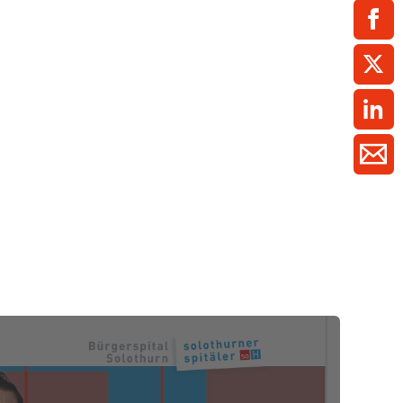
ment / Kader
chaft,
au,
on
ss
swesen,