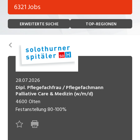
Bank, Versicherung
6321 Jobs
Temporär (befristet)
Bau, Handwerk, Elektro
ERWEITERTE SUCHE
TOP-REGIONEN
Bildung, Kunst, Design, Soziale Berufe, Sport
Freelance
Chemie, Pharma, Biotechnologie
Praktikum
Zurück
Consulting, Human Resources
Lehrstelle
Einkauf, Logistik, Transport, Verkehr
Ferienjob
Engineering, Technik, Architektur
28.07.2026
Dipl. Pflegefachfrau / Pflegefachmann
POSITION
Finanzen, Controlling, Treuhand, Recht
Palliative Care & Medizin (w/m/d)
4600
Olten
Gartenbau, Landwirtschaft, Forstwirtschaft
Führungsposition
Festanstellung
80-100%
Gastronomie, Hotellerie, Tourismus,
Management / Kader
Lebensmittel
Immobilien, Facility Management, Reinigung