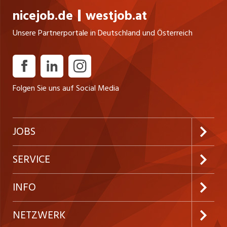
nicejob.de
westjob.at
Unsere Partnerportale in Deutschland und Österreich
Folgen Sie uns auf Social Media
JOBS
Jobabo abonnieren
SERVICE
Neue Stellen
Kundenlogin
INFO
Festanstellungen
Inserieren
Preise & Leistungen
NETZWERK