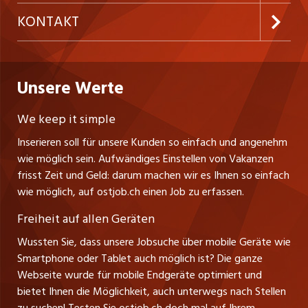
Temporäre Jobs
Firmen
AGB
westjob.at
KONTAKT
Freelance Jobs
Personalvermittler
Datenschutzerklärung
nicejob.de
CH Media Classifieds AG
Praktika
Bewerber-Cockpit
ostjob.ch
Nutzungsbedingungen
Unsere Werte
myjob.ch
Fürstenlandstrasse 122
Lehrstellen
Ratgeber
Stellenmeldepflicht
CH-9001 St. Gallen
zentraljob.ch
We keep it simple
Tel. +41 71 272 73 80
Ferienjobs
Inserieren soll für unsere Kunden so einfach und angenehm
Schnittstelle
info@ostjob.ch
/
inserate@ostjob.ch
jobbasel.ch
wie möglich sein. Aufwändiges Einstellen von Vakanzen
Führungspositionen
Henrik Jasek
Impressum
frisst Zeit und Geld: darum machen wir es Ihnen so einfach
jobbern.ch
Leiter ostjob.ch
wie möglich, auf ostjob.ch einen Job zu erfassen.
Management / Kader-Jobs
Fredy Pillinger
jobmittelland.ch
Freiheit auf allen Geräten
Berufsgruppen
Verkauf und Beratung
Wussten Sie, dass unsere Jobsuche über mobile Geräte wie
jobzüri.ch
Christoph Walzl
Smartphone oder Tablet auch möglich ist? Die ganze
Top-Regionen
Verkauf und Beratung
Webseite wurde für mobile Endgeräte optimiert und
schaffu.ch (VS)
bietet Ihnen die Möglichkeit, auch unterwegs nach Stellen
Jobline
zu suchen! Testen Sie ostjob.ch doch mal auf Ihrem