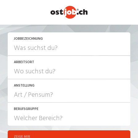
JETZT BEWERBEN
JOBBEZEICHNUNG
ARBEITSORT
ANSTELLUNG
BERUFSGRUPPE
JOB-TYP
10-100%
Festanstellung
ZEIGE MIR