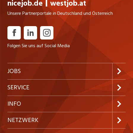
nicejob.de
westjob.at
Unsere Partnerportale in Deutschland und Österreich
Folgen Sie uns auf Social Media
JOBS
Jobabo abonnieren
SERVICE
Neue Stellen
Kundenlogin
INFO
Festanstellungen
Inserieren
Preise & Leistungen
NETZWERK
Temporäre Jobs
Firmen
AGB