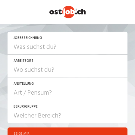
JETZT BEWERBEN
JOBBEZEICHNUNG
ARBEITSORT
ANSTELLUNG
BERUFSGRUPPE
JOB-TYP
10-100%
Festanstellung
ZEIGE MIR