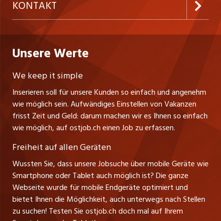
westjob.at
KONTAKT
Freelance Jobs
Personalvermittler
Datenschutzerklärung
nicejob.de
CH Media Classifieds AG
Praktika
Bewerber-Cockpit
ostjob.ch
Nutzungsbedingungen
Unsere Werte
myjob.ch
Fürstenlandstrasse 122
Lehrstellen
Ratgeber
Stellenmeldepflicht
CH-9001 St. Gallen
zentraljob.ch
We keep it simple
Tel. +41 71 272 73 80
Ferienjobs
Inserieren soll für unsere Kunden so einfach und angenehm
Schnittstelle
info@ostjob.ch
/
inserate@ostjob.ch
jobbasel.ch
wie möglich sein. Aufwändiges Einstellen von Vakanzen
Führungspositionen
Henrik Jasek
Impressum
frisst Zeit und Geld: darum machen wir es Ihnen so einfach
jobbern.ch
Leiter ostjob.ch
wie möglich, auf ostjob.ch einen Job zu erfassen.
Management / Kader-Jobs
Fredy Pillinger
jobmittelland.ch
Freiheit auf allen Geräten
Berufsgruppen
Verkauf und Beratung
Wussten Sie, dass unsere Jobsuche über mobile Geräte wie
jobzüri.ch
Christoph Walzl
Smartphone oder Tablet auch möglich ist? Die ganze
Top-Regionen
Verkauf und Beratung
Webseite wurde für mobile Endgeräte optimiert und
schaffu.ch (VS)
bietet Ihnen die Möglichkeit, auch unterwegs nach Stellen
Jobline
zu suchen! Testen Sie ostjob.ch doch mal auf Ihrem
ajourjob.ch