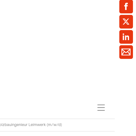
ment / Kader
chaft,
au,
on
ss
swesen,