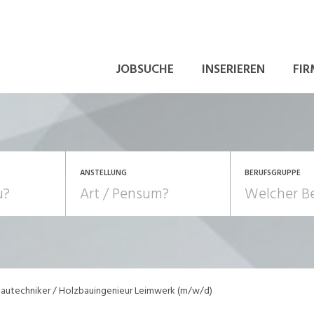
JOBSUCHE
INSERIEREN
FIR
ANSTELLUNG
BERUFSGRUPPE
Bildung, Kunst, Design
10-100%
Pensum
POSITION
au, Handwerk, Elektro
Berufe, Sport
Temporär (befristet)
Führung
Einkauf, Logistik, Tra
autechniker / Holzbauingenieur Leimwerk (m/w/d)
onsulting, Human Resources
Verkehr