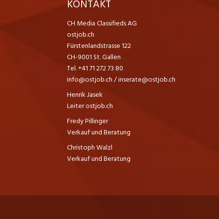
K
KONTAKT
CH Media Classifieds AG
ostjob.ch
Fürstenlandstrasse 122
CH-9001 St. Gallen
Tel. +41 71 272 73 80
info@ostjob.ch
/
inserate@ostjob.ch
Henrik Jasek
Leiter ostjob.ch
Fredy Pillinger
Verkauf und Beratung
Christoph Walzl
Verkauf und Beratung