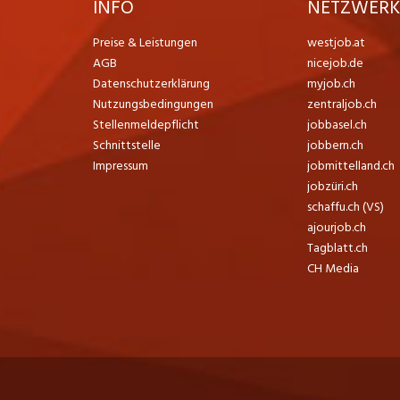
INFO
NETZWER
Preise & Leistungen
westjob.at
AGB
nicejob.de
Datenschutzerklärung
myjob.ch
Nutzungsbedingungen
zentraljob.ch
Stellenmeldepflicht
jobbasel.ch
Schnittstelle
jobbern.ch
Impressum
jobmittelland.ch
jobzüri.ch
schaffu.ch (VS)
ajourjob.ch
Tagblatt.ch
CH Media