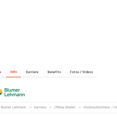
Praktikum
Manage
nanzen, Controlling, Treuhand,
Gartenbau, Landwirts
echt
Forstwirtschaft
Ferienjob
mmobilien, Facility Management,
Industrie, Maschinenb
einigung
Anlagenbau, Produkti
aufm. Berufe, Kundendienst,
Körperpflege, Wellne
erwaltung
chanik, Elektronik, Optik, Textil
Medizin, Gesundheit
ertigung)
Pflege
cherheit, Rettung, Polizei, Zoll
Jobs
s
Karriere
Benefits
Fotos / Videos