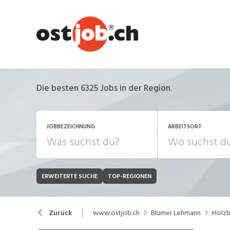
Die besten 6325 Jobs in der Region.
JOBBEZEICHNUNG
ARBEITSORT
ERWEITERTE SUCHE
TOP-REGIONEN
JOB-TYP
Bank, Versicherung
B
Festanstellung
www.ostjob.ch
Blumer Lehmann
Holzb
Zurück
Chemie, Pharma, Biotechnologie
C