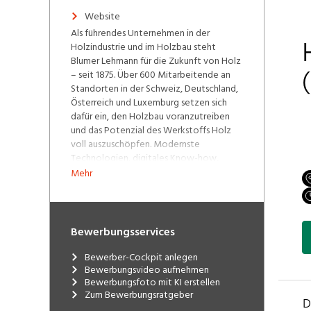
Website
Als führendes Unternehmen in der
Holzindustrie und im Holzbau steht
Blumer Lehmann für die Zukunft von Holz
– seit 1875. Über 600 Mitarbeitende an
Standorten in der Schweiz, Deutschland,
Österreich und Luxemburg setzen sich
dafür ein, den Holzbau voranzutreiben
und das Potenzial des Werkstoffs Holz
voll auszuschöpfen. Modernste
Technologien, digitales Know-how,
innovative Ideen und nachhaltige
Mehr
Prinzipien kommen dabei zum Einsatz.
Am Hauptsitz in Gossau SG werden im
kompletten Wertschöpfungskreislauf aus
Schweizer Rundholz im Säge-, Hobel-
Bewerbungsservices
und Keilzinkwerk hochwertige
Schnittholzprodukte sowie ökologische
Bewerber-Cockpit anlegen
Pellets, Restholzprodukte und Energie
Bewerbungsvideo aufnehmen
Bewerbungsfoto mit KI erstellen
produziert. Ein eigenes Leimwerk
Zum Bewerbungsratgeber
produziert seit 2026 grossformatige
Massivholzplatten aus Brettsperrholz CLT