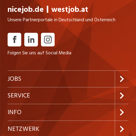
nicejob.de
westjob.at
Unsere Partnerportale in Deutschland und Österreich
Folgen Sie uns auf Social Media
JOBS
Jobabo abonnieren
SERVICE
Neue Stellen
Kundenlogin
INFO
Festanstellungen
Inserieren
Preise & Leistungen
NETZWERK