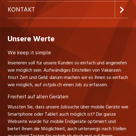
Temporäre Jobs
Firmen
AGB
westjob.at
KONTAKT
Freelance Jobs
Personalvermittler
Datenschutzerklärung
nicejob.de
CH Media Classifieds AG
Praktika
Bewerber-Cockpit
ostjob.ch
Nutzungsbedingungen
Unsere Werte
myjob.ch
Fürstenlandstrasse 122
Lehrstellen
Ratgeber
Stellenmeldepflicht
CH-9001 St. Gallen
zentraljob.ch
We keep it simple
Tel. +41 71 272 73 80
Ferienjobs
Inserieren soll für unsere Kunden so einfach und angenehm
Schnittstelle
info@ostjob.ch
/
inserate@ostjob.ch
jobbasel.ch
wie möglich sein. Aufwändiges Einstellen von Vakanzen
Führungspositionen
Henrik Jasek
Impressum
frisst Zeit und Geld: darum machen wir es Ihnen so einfach
jobbern.ch
Leiter ostjob.ch
wie möglich, auf ostjob.ch einen Job zu erfassen.
Management / Kader-Jobs
Fredy Pillinger
jobmittelland.ch
Freiheit auf allen Geräten
Berufsgruppen
Verkauf und Beratung
Wussten Sie, dass unsere Jobsuche über mobile Geräte wie
jobzüri.ch
Christoph Walzl
Smartphone oder Tablet auch möglich ist? Die ganze
Top-Regionen
Verkauf und Beratung
Webseite wurde für mobile Endgeräte optimiert und
schaffu.ch (VS)
bietet Ihnen die Möglichkeit, auch unterwegs nach Stellen
Jobline
zu suchen! Testen Sie ostjob.ch doch mal auf Ihrem