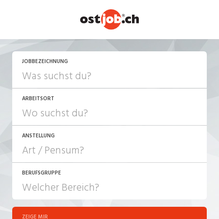
JETZT BEWERBEN
JOBBEZEICHNUNG
ARBEITSORT
ANSTELLUNG
BERUFSGRUPPE
JOB-TYP
10-100%
Festanstellung
ZEIGE MIR