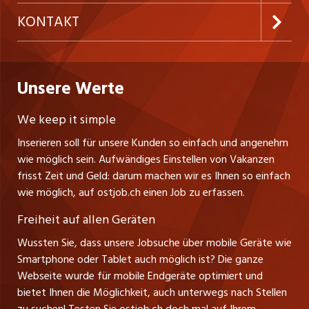
Temporäre Jobs
Firmen
AGB
westjob.at
KONTAKT
Freelance Jobs
Personalvermittler
Datenschutzerklärung
nicejob.de
CH Media Classifieds AG
Praktika
Bewerber-Cockpit
ostjob.ch
Nutzungsbedingungen
Unsere Werte
myjob.ch
Fürstenlandstrasse 122
Lehrstellen
Ratgeber
Stellenmeldepflicht
CH-9001 St. Gallen
zentraljob.ch
We keep it simple
Tel. +41 71 272 73 80
Ferienjobs
Inserieren soll für unsere Kunden so einfach und angenehm
Schnittstelle
info@ostjob.ch
/
inserate@ostjob.ch
jobbasel.ch
wie möglich sein. Aufwändiges Einstellen von Vakanzen
Führungspositionen
Henrik Jasek
Impressum
frisst Zeit und Geld: darum machen wir es Ihnen so einfach
jobbern.ch
Leiter ostjob.ch
wie möglich, auf ostjob.ch einen Job zu erfassen.
Management / Kader-Jobs
Fredy Pillinger
jobmittelland.ch
Freiheit auf allen Geräten
Berufsgruppen
Verkauf und Beratung
Wussten Sie, dass unsere Jobsuche über mobile Geräte wie
jobzüri.ch
Christoph Walzl
Smartphone oder Tablet auch möglich ist? Die ganze
Top-Regionen
Verkauf und Beratung
Webseite wurde für mobile Endgeräte optimiert und
schaffu.ch (VS)
bietet Ihnen die Möglichkeit, auch unterwegs nach Stellen
Jobline
zu suchen! Testen Sie ostjob.ch doch mal auf Ihrem