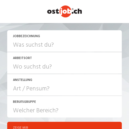
JETZT BEWERBEN
JOBBEZEICHNUNG
ARBEITSORT
ANSTELLUNG
BERUFSGRUPPE
JOB-TYP
10-100%
Festanstellung
ZEIGE MIR