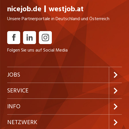
nicejob.de
westjob.at
Unsere Partnerportale in Deutschland und Österreich
Folgen Sie uns auf Social Media
JOBS
Jobabo abonnieren
SERVICE
Neue Stellen
Kundenlogin
INFO
Festanstellungen
Inserieren
Preise & Leistungen
NETZWERK