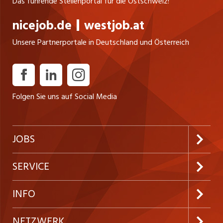
Das führende Stellenportal für die Ostschweiz!
nicejob.de
westjob.at
Unsere Partnerportale in Deutschland und Österreich
Folgen Sie uns auf Social Media
JOBS
Jobabo abonnieren
SERVICE
Neue Stellen
Kundenlogin
INFO
Festanstellungen
Inserieren
Preise & Leistungen
NETZWERK