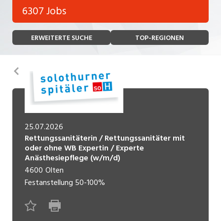
Bank, Versicherung
6307 Jobs
Temporär (befristet)
Bau, Handwerk, Elektro
ERWEITERTE SUCHE
TOP-REGIONEN
Bildung, Kunst, Design, Soziale Berufe, Sport
Freelance
Chemie, Pharma, Biotechnologie
Praktikum
Zurück
Consulting, Human Resources
Lehrstelle
Einkauf, Logistik, Transport, Verkehr
Ferienjob
Engineering, Technik, Architektur
25.07.2026
Rettungssanitäterin / Rettungssanitäter mit
POSITION
Finanzen, Controlling, Treuhand, Recht
oder ohne WB Expertin / Experte
Anästhesiepflege (w/m/d)
Gartenbau, Landwirtschaft, Forstwirtschaft
Führungsposition
4600
Olten
Festanstellung
50-100%
Gastronomie, Hotellerie, Tourismus,
Management / Kader
Lebensmittel
Immobilien, Facility Management, Reinigung