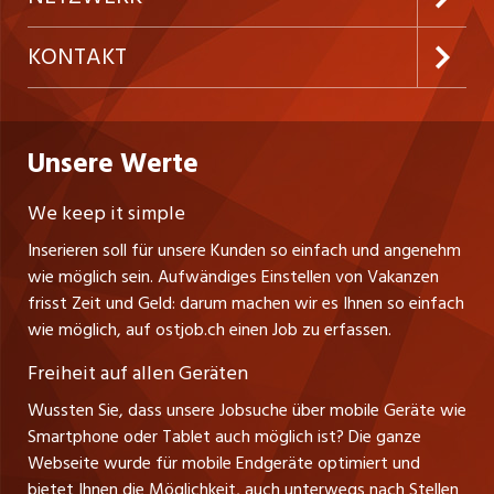
Temporäre Jobs
Firmen
AGB
westjob.at
KONTAKT
Freelance Jobs
Personalvermittler
Datenschutzerklärung
nicejob.de
CH Media Classifieds AG
Praktika
Bewerber-Cockpit
ostjob.ch
Nutzungsbedingungen
Unsere Werte
myjob.ch
Fürstenlandstrasse 122
Lehrstellen
Ratgeber
Stellenmeldepflicht
CH-9001 St. Gallen
zentraljob.ch
We keep it simple
Tel. +41 71 272 73 80
Ferienjobs
Inserieren soll für unsere Kunden so einfach und angenehm
Schnittstelle
info@ostjob.ch
/
inserate@ostjob.ch
jobbasel.ch
wie möglich sein. Aufwändiges Einstellen von Vakanzen
Führungspositionen
Henrik Jasek
Impressum
frisst Zeit und Geld: darum machen wir es Ihnen so einfach
jobbern.ch
Leiter ostjob.ch
wie möglich, auf ostjob.ch einen Job zu erfassen.
Management / Kader-Jobs
Fredy Pillinger
jobmittelland.ch
Freiheit auf allen Geräten
Berufsgruppen
Verkauf und Beratung
Wussten Sie, dass unsere Jobsuche über mobile Geräte wie
jobzüri.ch
Christoph Walzl
Smartphone oder Tablet auch möglich ist? Die ganze
Top-Regionen
Verkauf und Beratung
Webseite wurde für mobile Endgeräte optimiert und
schaffu.ch (VS)
bietet Ihnen die Möglichkeit, auch unterwegs nach Stellen
Jobline