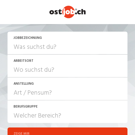
JETZT BEWERBEN
JOBBEZEICHNUNG
ARBEITSORT
ANSTELLUNG
BERUFSGRUPPE
JOB-TYP
10-100%
Festanstellung
ZEIGE MIR