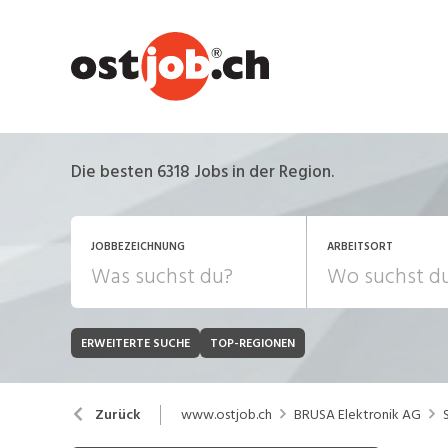
Die besten 6318 Jobs in der Region.
JOBBEZEICHNUNG
ARBEITSORT
ERWEITERTE SUCHE
TOP-REGIONEN
JOB-TYP
Bank, Versicherung
B
Festanstellung
www.ostjob.ch
BRUSA Elektronik AG
Zurück
Chemie, Pharma, Biotechnologie
C