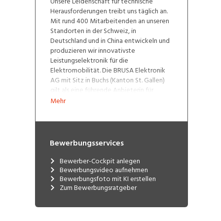
Unsere Leidenschaft für technische
Herausforderungen treibt uns täglich an.
Mit rund 400 Mitarbeitenden an unseren
Standorten in der Schweiz, in
Deutschland und in China entwickeln und
produzieren wir innovativste
Leistungselektronik für die
Elektromobilität. Die BRUSA Elektronik
AG mit Sitz in Buchs (Kanton St. Gallen)
gilt als eine führende Anbieterin für
Leistungselektronik im Bereich E-Mobility
Mehr
seit 1985. Der Unternehmensbereich
«BICS» fo­kus­siert sich auf die Ent­wick­lung
der nächs­ten Ge­ne­ra­ti­o­nen des in­duk­ti­
ven La­dens für die Au­to­mo­ti­ve An­wen­
Bewerbungsservices
dung.
Bewerber-Cockpit anlegen
Bewerbungsvideo aufnehmen
Bewerbungsfoto mit KI erstellen
Zum Bewerbungsratgeber