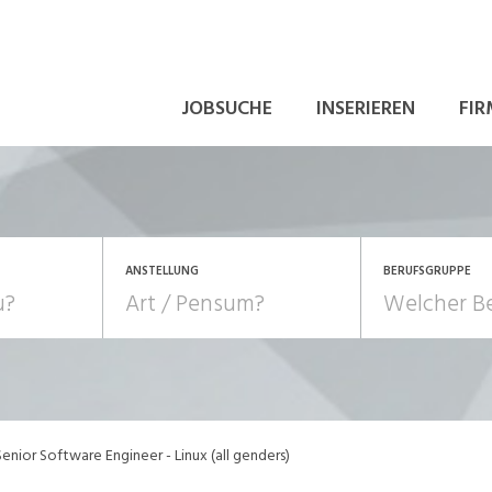
JOBSUCHE
INSERIEREN
FIR
ANSTELLUNG
BERUFSGRUPPE
Bildung, Kunst, Design
10-100%
Pensum
POSITION
au, Handwerk, Elektro
Berufe, Sport
Temporär (befristet)
Führung
Einkauf, Logistik, Tra
Senior Software Engineer - Linux (all genders)
onsulting, Human Resources
Verkehr