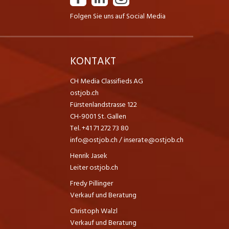
Folgen Sie uns auf Social Media
K
KONTAKT
CH Media Classifieds AG
ostjob.ch
Fürstenlandstrasse 122
CH-9001 St. Gallen
Tel. +41 71 272 73 80
info@ostjob.ch
/
inserate@ostjob.ch
Henrik Jasek
Leiter ostjob.ch
Fredy Pillinger
Verkauf und Beratung
Christoph Walzl
Verkauf und Beratung