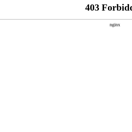
Praktikum
Manage
nanzen, Controlling, Treuhand,
Gartenbau, Landwirts
echt
Forstwirtschaft
Ferienjob
mmobilien, Facility Management,
Industrie, Maschinenb
einigung
Anlagenbau, Produkti
aufm. Berufe, Kundendienst,
Körperpflege, Wellne
erwaltung
chanik, Elektronik, Optik, Textil
Medizin, Gesundheit
ertigung)
Pflege
cherheit, Rettung, Polizei, Zoll