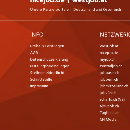
nicejob.de
westjob.at
Unsere Partnerportale in Deutschland und Österreich
INFO
NETZWER
Preise & Leistungen
westjob.at
AGB
nicejob.de
Datenschutzerklärung
myjob.ch
Nutzungsbedingungen
zentraljob.ch
Stellenmeldepflicht
jobbasel.ch
Schnittstelle
jobbern.ch
Impressum
jobmittelland.ch
jobzüri.ch
schaffu.ch (VS)
ajourjob.ch
Tagblatt.ch
CH Media