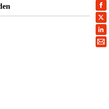
ment / Kader
chaft,
au,
on
ss
swesen,