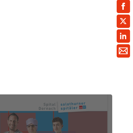
ment / Kader
chaft,
au,
on
ss
swesen,