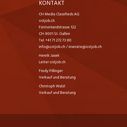
K
KONTAKT
CH Media Classifieds AG
ostjob.ch
Fürstenlandstrasse 122
CH-9001 St. Gallen
Tel. +41 71 272 73 80
info@ostjob.ch
/
inserate@ostjob.ch
Henrik Jasek
Leiter ostjob.ch
Fredy Pillinger
Verkauf und Beratung
Christoph Walzl
Verkauf und Beratung