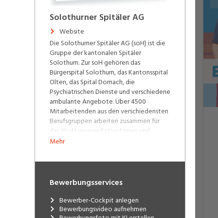
Solothurner Spitäler AG
Website
Die Solothurner Spitäler AG (soH) ist die
Gruppe der kantonalen Spitäler
Solothurn. Zur soH gehören das
Bürgerspital Solothurn, das Kantonsspital
Olten, das Spital Dornach, die
Psychiatrischen Dienste und verschiedene
ambulante Angebote. Über 4500
Mitarbeitenden aus den verschiedensten
Berufsgruppen arbeiten zusammen für
das Wohl unserer Patientinnen und
Patienten. Einziger Eigentümer der
Mehr
gemeinnützigen Aktiengesellschaft ist
zurzeit der Kanton Solothurn. Unsere
Spitäler und Partner-Ambulatorien:
Bewerbungsservices
Bürgerspital Solothurn
Kantonsspital Olten
Bewerber-Cockpit anlegen
Spital Dornach
Bewerbungsvideo aufnehmen
Psychiatrische Dienste
Bewerbungsfoto mit KI erstellen