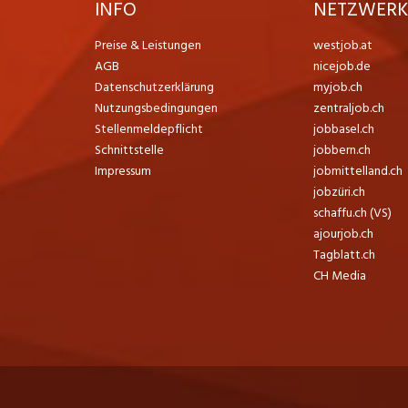
INFO
NETZWER
Preise & Leistungen
westjob.at
AGB
nicejob.de
Datenschutzerklärung
myjob.ch
Nutzungsbedingungen
zentraljob.ch
Stellenmeldepflicht
jobbasel.ch
Schnittstelle
jobbern.ch
Impressum
jobmittelland.ch
jobzüri.ch
schaffu.ch (VS)
ajourjob.ch
Tagblatt.ch
CH Media