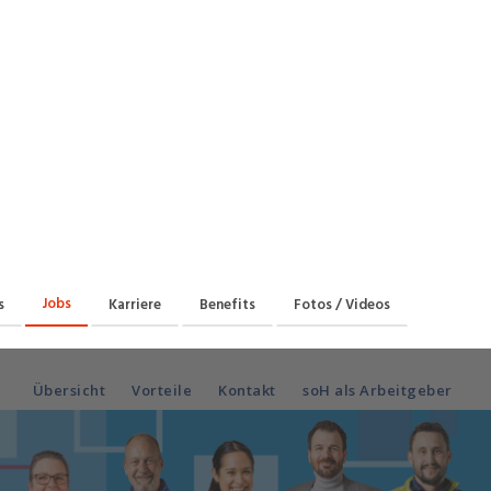
Praktikum
Manage
nanzen, Controlling, Treuhand,
Gartenbau, Landwirts
echt
Forstwirtschaft
Ferienjob
mmobilien, Facility Management,
Industrie, Maschinenb
einigung
Anlagenbau, Produkti
aufm. Berufe, Kundendienst,
Körperpflege, Wellne
erwaltung
chanik, Elektronik, Optik, Textil
Medizin, Gesundheit
ertigung)
Pflege
cherheit, Rettung, Polizei, Zoll
Jobs
s
Karriere
Benefits
Fotos / Videos