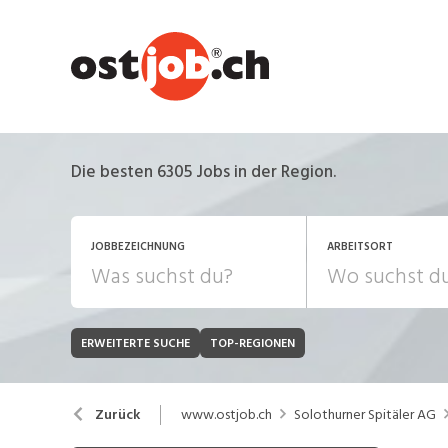
Die besten 6305 Jobs in der Region.
JOBBEZEICHNUNG
ARBEITSORT
ERWEITERTE SUCHE
TOP-REGIONEN
JOB-TYP
Bank, Versicherung
B
Festanstellung
www.ostjob.ch
Solothurner Spitäler AG
Zurück
Chemie, Pharma, Biotechnologie
C