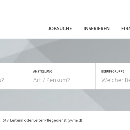
JOBSUCHE
INSERIEREN
FIR
ANSTELLUNG
BERUFSGRUPPE
Bildung, Kunst, Design
10-100%
Pensum
POSITION
au, Handwerk, Elektro
Berufe, Sport
Temporär (befristet)
Führung
Einkauf, Logistik, Tra
Stv. Leiterin oder Leiter Pflegedienst (w/m/d)
onsulting, Human Resources
Verkehr