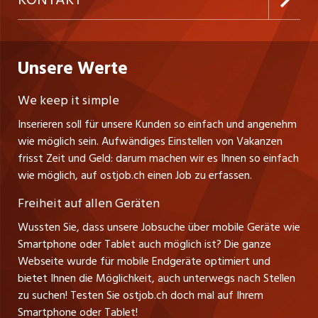
Freelance Jobs
Personalvermittler
Datenschutzerklärung
nicejob.de
CH Media Classifieds AG
Praktika
Bewerber-Cockpit
ostjob.ch
Nutzungsbedingungen
Unsere Werte
myjob.ch
Fürstenlandstrasse 122
Lehrstellen
Ratgeber
Stellenmeldepflicht
CH-9001 St. Gallen
zentraljob.ch
We keep it simple
Tel. +41 71 272 73 80
Ferienjobs
Inserieren soll für unsere Kunden so einfach und angenehm
Schnittstelle
info@ostjob.ch
/
inserate@ostjob.ch
jobbasel.ch
wie möglich sein. Aufwändiges Einstellen von Vakanzen
Führungspositionen
Henrik Jasek
Impressum
frisst Zeit und Geld: darum machen wir es Ihnen so einfach
jobbern.ch
Leiter ostjob.ch
wie möglich, auf ostjob.ch einen Job zu erfassen.
Management / Kader-Jobs
Fredy Pillinger
jobmittelland.ch
Freiheit auf allen Geräten
Berufsgruppen
Verkauf und Beratung
Wussten Sie, dass unsere Jobsuche über mobile Geräte wie
jobzüri.ch
Christoph Walzl
Smartphone oder Tablet auch möglich ist? Die ganze
Top-Regionen
Verkauf und Beratung
Webseite wurde für mobile Endgeräte optimiert und
schaffu.ch (VS)
bietet Ihnen die Möglichkeit, auch unterwegs nach Stellen
Jobline
zu suchen! Testen Sie ostjob.ch doch mal auf Ihrem
ajourjob.ch
Smartphone oder Tablet!