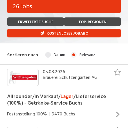
Bank, Versicherung
26 Jobs
Temporär (befristet)
Bau, Handwerk, Elektro
ERWEITERTE SUCHE
TOP-REGIONEN
Bildung, Kunst, Design, Soziale Berufe, Sport
Freelance
KOSTENLOSES JOBABO
Chemie, Pharma, Biotechnologie
Praktikum
Consulting, Human Resources
Lehrstelle
Sortieren nach
Datum
Relevanz
Einkauf, Logistik, Transport, Verkehr
Ferienjob
Engineering, Technik, Architektur
05.08.2026
Brauerei Schützengarten AG
POSITION
Finanzen, Controlling, Treuhand, Recht
Gartenbau, Landwirtschaft, Forstwirtschaft
Allrounder/in Verkauf/
Lager
/Lieferservice
Führungsposition
(100%) - Getränke-Service Buchs
Gastronomie, Hotellerie, Tourismus,
Management / Kader
Lebensmittel
Festanstellung
100%
9470
Buchs
Immobilien, Facility Management, Reinigung