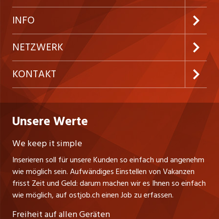
Neue Stellen
Kundenlogin
INFO
Festanstellungen
Inserieren
Preise & Leistungen
NETZWERK
Temporäre Jobs
Firmen
AGB
westjob.at
KONTAKT
Freelance Jobs
Personalvermittler
Datenschutzerklärung
nicejob.de
CH Media Classifieds AG
Praktika
Bewerber-Cockpit
ostjob.ch
Nutzungsbedingungen
Unsere Werte
myjob.ch
Fürstenlandstrasse 122
Lehrstellen
Ratgeber
Stellenmeldepflicht
CH-9001 St. Gallen
zentraljob.ch
We keep it simple
Tel. +41 71 272 73 80
Ferienjobs
Inserieren soll für unsere Kunden so einfach und angenehm
Schnittstelle
info@ostjob.ch
/
inserate@ostjob.ch
jobbasel.ch
wie möglich sein. Aufwändiges Einstellen von Vakanzen
Führungspositionen
Henrik Jasek
Impressum
frisst Zeit und Geld: darum machen wir es Ihnen so einfach
jobbern.ch
Leiter ostjob.ch
wie möglich, auf ostjob.ch einen Job zu erfassen.
Management / Kader-Jobs
Fredy Pillinger
jobmittelland.ch
Freiheit auf allen Geräten