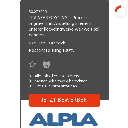
Freelance
Fi
Engineering, Technik, Architektur
30.07.2026
R
Lehrstelle
TRAINEE RECYCLING – Process
Engineer mit Anstellung in einem
Gastronomie, Hotellerie,
I
Laden...
unserer Recyclingwerke weltweit (all
Tourismus, Lebensmittel
R
genders)
K
6971
Hard, Österreich
Informatik, Telekommunikation
V
Festanstellung
100%
Marketing, Kommunikation,
Me
Medien, Druck
(F
Verkauf, Handel, Kundenberatung,
Alle Jobs dieses Anbieters
Si
Meinen Arbeitsweg berechnen
Aussendienst
Firma auf Karte anzeigen
JETZT BEWERBEN