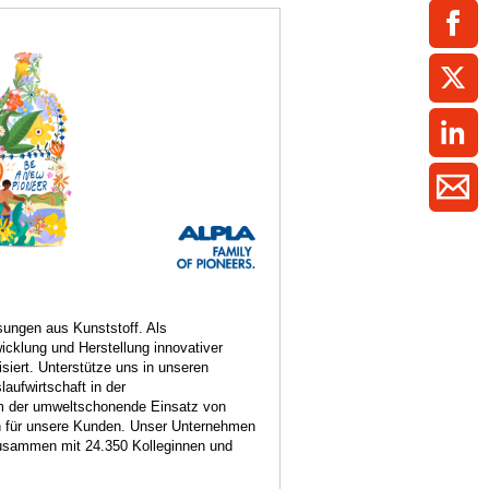
ment / Kader
chaft,
au,
on
ss
swesen,