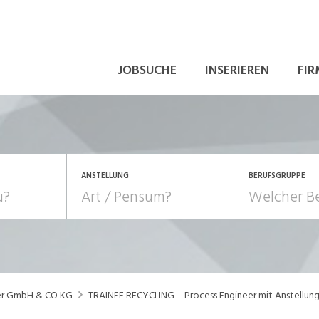
JOBSUCHE
INSERIEREN
FIR
ANSTELLUNG
BERUFSGRUPPE
Bildung, Kunst, Design
10-100%
Pensum
POSITION
au, Handwerk, Elektro
Berufe, Sport
Temporär (befristet)
Führung
Einkauf, Logistik, Tra
er GmbH & CO KG
TRAINEE RECYCLING – Process Engineer mit Anstellung 
onsulting, Human Resources
Verkehr