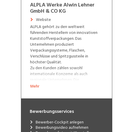
ALPLA Werke Alwin Lehner
GmbH & CO KG
Website
ALPLA gehört zu den weltweit
führenden Herstellern von innovativen
Kunststoffverpackungen. Das
Unternehmen produziert
Verpackungssysteme, Flaschen,
Verschlüsse und Spritzgussteile in
höchster Qualität.
Zu den Kunden zählen sowohl
internationale Konzerne als auch
regionale Unternehmen. Die
Anwendungsbereiche der Produkte sind
Mehr
vielfältig. Maßgeschneiderte
Verpackungslösungen entwickelt der
Technologieführer für Nahrungsmittel
und Getränke, Kosmetik- und
Bewerbungsservices
Pflegeprodukte, Haushaltsreiniger,
Wasch- und Putzmittel, Motoröl und
Bewerber-Cockpit anlegen
Schmiermittel sowie pharmazeutische
Bewerbungsvideo aufnehmen