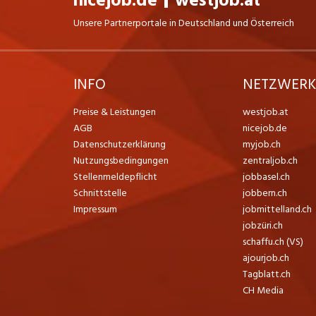
nicejob.de
westjob.at
Unsere Partnerportale in Deutschland und Österreich
INFO
NETZWER
Preise & Leistungen
westjob.at
AGB
nicejob.de
Datenschutzerklärung
myjob.ch
Nutzungsbedingungen
zentraljob.ch
Stellenmeldepflicht
jobbasel.ch
Schnittstelle
jobbern.ch
Impressum
jobmittelland.ch
jobzüri.ch
schaffu.ch (VS)
ajourjob.ch
Tagblatt.ch
CH Media