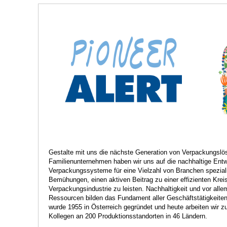
Praktikum
Manage
nanzen, Controlling, Treuhand,
Gartenbau, Landwirts
echt
Forstwirtschaft
Ferienjob
mmobilien, Facility Management,
Industrie, Maschinenb
einigung
Anlagenbau, Produkti
aufm. Berufe, Kundendienst,
Körperpflege, Wellne
erwaltung
chanik, Elektronik, Optik, Textil
Medizin, Gesundheit
ertigung)
Pflege
cherheit, Rettung, Polizei, Zoll