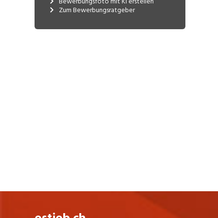
Produkte.
Bewerbungsfoto mit KI erstellen
Zum Bewerbungsratgeber
Alwin Lehner gründete gemeinsam mit
seinem Bruder Helmuth Lehner das
Unternehmen im Jahr 1955 als
„Alpenplastik Alwin Lehner GmbH“ in Hard
in Österreich. ALPLA ist seither nicht nur
dem Gründungsstandort treu geblieben,
sondern nach wie familiengeführt.
Als modernes Familienunternehmen ist
ALPLA stark mit seinen Wurzeln
verbunden und handelt gleichzeitig
zukunftsorientiert. Profitables
Unternehmenswachstum bietet
Mitarbeitenden, Kunden und Partnern die
notwendige Sicherheit. Nachhaltigkeit
und insbesondere der umweltbewusste
Umgang mit Ressourcen sind Grundlagen
des unternehmerischen Handelns, damit
auch kommende Generationen in einer
intakten Umwelt leben können.