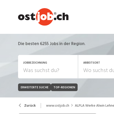
Die besten 6255 Jobs in der Region.
JOBBEZEICHNUNG
ARBEITSORT
ERWEITERTE SUCHE
TOP-REGIONEN
JOB-TYP
Bank, Versicherung
B
Festanstellung
www.ostjob.ch
ALPLA Werke Alwin Lehn
Zurück
Chemie, Pharma, Biotechnologie
C