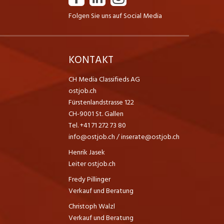
Folgen Sie uns auf Social Media
K
KONTAKT
CH Media Classifieds AG
ostjob.ch
Fürstenlandstrasse 122
CH-9001 St. Gallen
Tel. +41 71 272 73 80
info@ostjob.ch
/
inserate@ostjob.ch
Henrik Jasek
Leiter ostjob.ch
Fredy Pillinger
Verkauf und Beratung
Christoph Walzl
Verkauf und Beratung