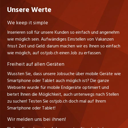
Praktika
Bewerber-Cockpit
ostjob.ch
Nutzungsbedingungen
Unsere Werte
myjob.ch
Fürstenlandstrasse 122
Lehrstellen
Ratgeber
Stellenmeldepflicht
CH-9001 St. Gallen
zentraljob.ch
We keep it simple
Tel. +41 71 272 73 80
Ferienjobs
Inserieren soll für unsere Kunden so einfach und angenehm
Schnittstelle
info@ostjob.ch
/
inserate@ostjob.ch
jobbasel.ch
wie möglich sein. Aufwändiges Einstellen von Vakanzen
Führungspositionen
Henrik Jasek
Impressum
frisst Zeit und Geld: darum machen wir es Ihnen so einfach
jobbern.ch
Leiter ostjob.ch
wie möglich, auf ostjob.ch einen Job zu erfassen.
Management / Kader-Jobs
Fredy Pillinger
jobmittelland.ch
Freiheit auf allen Geräten
Berufsgruppen
Verkauf und Beratung
Wussten Sie, dass unsere Jobsuche über mobile Geräte wie
jobzüri.ch
Christoph Walzl
Smartphone oder Tablet auch möglich ist? Die ganze
Top-Regionen
Verkauf und Beratung
Webseite wurde für mobile Endgeräte optimiert und
schaffu.ch (VS)
bietet Ihnen die Möglichkeit, auch unterwegs nach Stellen
Jobline
zu suchen! Testen Sie ostjob.ch doch mal auf Ihrem
ajourjob.ch
Smartphone oder Tablet!
Tagblatt.ch
Wir melden uns bei ihnen!