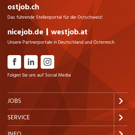
ostjob.ch
Das führende Stellenportal für die Ostschweiz!
nicejob.de
westjob.at
Unsere Partnerportale in Deutschland und Österreich
Folgen Sie uns auf Social Media
JOBS
Jobabo abonnieren
SERVICE
Neue Stellen
Kundenlogin
INFO