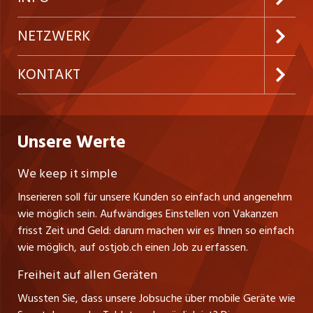
Festanstellungen
Inserieren
Preise & Leistungen
NETZWERK
Temporäre Jobs
Firmen
AGB
westjob.at
KONTAKT
Freelance Jobs
Personalvermittler
Datenschutzerklärung
nicejob.de
CH Media Classifieds AG
Praktika
Bewerber-Cockpit
ostjob.ch
Nutzungsbedingungen
Unsere Werte
myjob.ch
Fürstenlandstrasse 122
Lehrstellen
Ratgeber
Stellenmeldepflicht
CH-9001 St. Gallen
zentraljob.ch
We keep it simple
Tel. +41 71 272 73 80
Ferienjobs
Inserieren soll für unsere Kunden so einfach und angenehm
Schnittstelle
info@ostjob.ch
/
inserate@ostjob.ch
jobbasel.ch
wie möglich sein. Aufwändiges Einstellen von Vakanzen
Führungspositionen
Henrik Jasek
Impressum
frisst Zeit und Geld: darum machen wir es Ihnen so einfach
jobbern.ch
Leiter ostjob.ch
wie möglich, auf ostjob.ch einen Job zu erfassen.
Management / Kader-Jobs
Fredy Pillinger
jobmittelland.ch
Freiheit auf allen Geräten
Berufsgruppen
Verkauf und Beratung
Wussten Sie, dass unsere Jobsuche über mobile Geräte wie
jobzüri.ch
Christoph Walzl