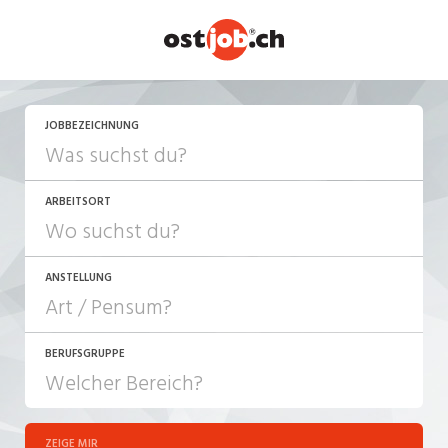
JETZT BEWERBEN
JOBBEZEICHNUNG
ARBEITSORT
ANSTELLUNG
BERUFSGRUPPE
JOB-TYP
10-100%
Festanstellung
ZEIGE MIR