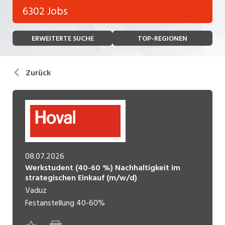
Bank, Versicherung
6302 Jobs
Temporär (befristet)
Bau, Handwerk, Elektro
ERWEITERTE SUCHE
TOP-REGIONEN
Bildung, Kunst, Design, Soziale Berufe, Sport
Freelance
Chemie, Pharma, Biotechnologie
Praktikum
Zurück
Consulting, Human Resources
Lehrstelle
Einkauf, Logistik, Transport, Verkehr
Ferienjob
Engineering, Technik, Architektur
POSITION
Finanzen, Controlling, Treuhand, Recht
08.07.2026
Gartenbau, Landwirtschaft, Forstwirtschaft
Werkstudent (40-60 %) Nachhaltigkeit im
Führungsposition
strategischen Einkauf (m/w/d)
Gastronomie, Hotellerie, Tourismus,
Vaduz
Management / Kader
Lebensmittel
Festanstellung
40-60%
Immobilien, Facility Management, Reinigung