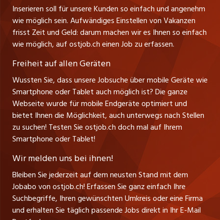
Ferienjobs
Inserieren soll für unsere Kunden so einfach und angenehm
Schnittstelle
info@ostjob.ch
/
inserate@ostjob.ch
jobbasel.ch
wie möglich sein. Aufwändiges Einstellen von Vakanzen
Führungspositionen
Henrik Jasek
Impressum
frisst Zeit und Geld: darum machen wir es Ihnen so einfach
jobbern.ch
Leiter ostjob.ch
wie möglich, auf ostjob.ch einen Job zu erfassen.
Management / Kader-Jobs
Fredy Pillinger
jobmittelland.ch
Freiheit auf allen Geräten
Berufsgruppen
Verkauf und Beratung
Wussten Sie, dass unsere Jobsuche über mobile Geräte wie
jobzüri.ch
Christoph Walzl
Smartphone oder Tablet auch möglich ist? Die ganze
Top-Regionen
Verkauf und Beratung
Webseite wurde für mobile Endgeräte optimiert und
schaffu.ch (VS)
bietet Ihnen die Möglichkeit, auch unterwegs nach Stellen
Jobline
zu suchen! Testen Sie ostjob.ch doch mal auf Ihrem
ajourjob.ch
Smartphone oder Tablet!
Tagblatt.ch
Wir melden uns bei ihnen!
CH Media
Bleiben Sie jederzeit auf dem neusten Stand mit dem
Jobabo von ostjob.ch! Erfassen Sie ganz einfach Ihre
Suchbegriffe, Ihren gewünschten Umkreis oder eine Firma
und erhalten Sie täglich passende Jobs direkt in Ihr E-Mail