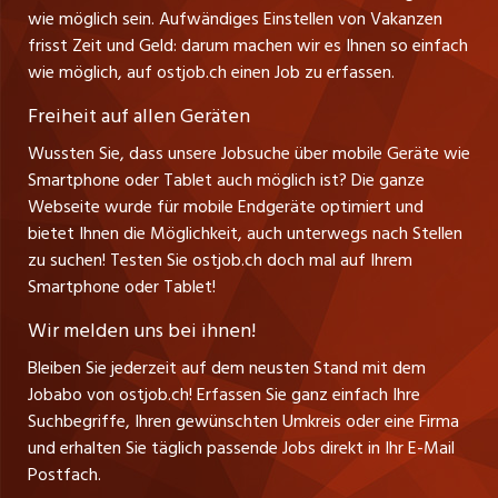
jobbasel.ch
wie möglich sein. Aufwändiges Einstellen von Vakanzen
Führungspositionen
Henrik Jasek
Impressum
frisst Zeit und Geld: darum machen wir es Ihnen so einfach
jobbern.ch
Leiter ostjob.ch
wie möglich, auf ostjob.ch einen Job zu erfassen.
Management / Kader-Jobs
Fredy Pillinger
jobmittelland.ch
Freiheit auf allen Geräten
Berufsgruppen
Verkauf und Beratung
Wussten Sie, dass unsere Jobsuche über mobile Geräte wie
jobzüri.ch
Christoph Walzl
Smartphone oder Tablet auch möglich ist? Die ganze
Top-Regionen
Verkauf und Beratung
Webseite wurde für mobile Endgeräte optimiert und
schaffu.ch (VS)
bietet Ihnen die Möglichkeit, auch unterwegs nach Stellen
Jobline
zu suchen! Testen Sie ostjob.ch doch mal auf Ihrem
ajourjob.ch
Smartphone oder Tablet!
Tagblatt.ch
Wir melden uns bei ihnen!
CH Media
Bleiben Sie jederzeit auf dem neusten Stand mit dem
Jobabo von ostjob.ch! Erfassen Sie ganz einfach Ihre
Suchbegriffe, Ihren gewünschten Umkreis oder eine Firma
und erhalten Sie täglich passende Jobs direkt in Ihr E-Mail
Postfach.