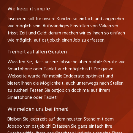
Lehrstellen
Ratgeber
Stellenmeldepflicht
CH-9001 St. Gallen
zentraljob.ch
We keep it simple
Tel. +41 71 272 73 80
Ferienjobs
Inserieren soll für unsere Kunden so einfach und angenehm
Schnittstelle
info@ostjob.ch
/
inserate@ostjob.ch
jobbasel.ch
wie möglich sein. Aufwändiges Einstellen von Vakanzen
Führungspositionen
Henrik Jasek
Impressum
frisst Zeit und Geld: darum machen wir es Ihnen so einfach
jobbern.ch
Leiter ostjob.ch
wie möglich, auf ostjob.ch einen Job zu erfassen.
Management / Kader-Jobs
Fredy Pillinger
jobmittelland.ch
Freiheit auf allen Geräten
Berufsgruppen
Verkauf und Beratung
Wussten Sie, dass unsere Jobsuche über mobile Geräte wie
jobzüri.ch
Christoph Walzl
Smartphone oder Tablet auch möglich ist? Die ganze
Top-Regionen
Verkauf und Beratung
Webseite wurde für mobile Endgeräte optimiert und
schaffu.ch (VS)
bietet Ihnen die Möglichkeit, auch unterwegs nach Stellen
Jobline
zu suchen! Testen Sie ostjob.ch doch mal auf Ihrem
ajourjob.ch
Smartphone oder Tablet!
Tagblatt.ch
Wir melden uns bei ihnen!
CH Media
Bleiben Sie jederzeit auf dem neusten Stand mit dem
Jobabo von ostjob.ch! Erfassen Sie ganz einfach Ihre