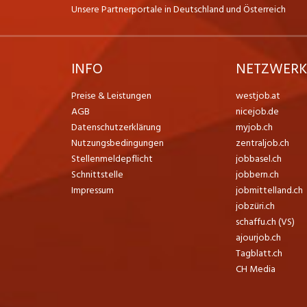
Unsere Partnerportale in Deutschland und Österreich
INFO
NETZWER
Preise & Leistungen
westjob.at
AGB
nicejob.de
Datenschutzerklärung
myjob.ch
Nutzungsbedingungen
zentraljob.ch
Stellenmeldepflicht
jobbasel.ch
Schnittstelle
jobbern.ch
Impressum
jobmittelland.ch
jobzüri.ch
schaffu.ch (VS)
ajourjob.ch
Tagblatt.ch
CH Media