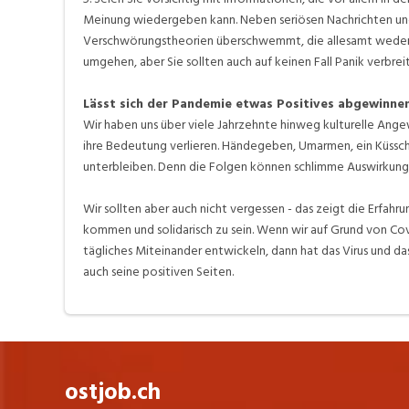
Meinung wiedergeben kann. Neben seriösen Nachrichten und 
Verschwörungstheorien überschwemmt, die allesamt weder Han
umgehen, aber Sie sollten auch auf keinen Fall Panik verbrei
Lässt sich der Pandemie etwas Positives abgewinne
Wir haben uns über viele Jahrzehnte hinweg kulturelle Ange
ihre Bedeutung verlieren. Händegeben, Umarmen, ein Küssche
unterbleiben. Denn die Folgen können schlimme Auswirkung
Wir sollten aber auch nicht vergessen - das zeigt die Erfahr
kommen und solidarisch zu sein. Wenn wir auf Grund von Co
tägliches Miteinander entwickeln, dann hat das Virus und das
auch seine positiven Seiten.
ostjob.ch