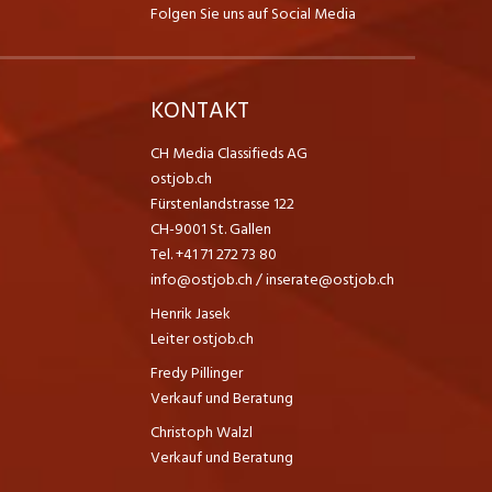
Folgen Sie uns auf Social Media
K
KONTAKT
CH Media Classifieds AG
ostjob.ch
Fürstenlandstrasse 122
CH-9001 St. Gallen
Tel. +41 71 272 73 80
info@ostjob.ch
/
inserate@ostjob.ch
Henrik Jasek
Leiter ostjob.ch
Fredy Pillinger
Verkauf und Beratung
Christoph Walzl
Verkauf und Beratung