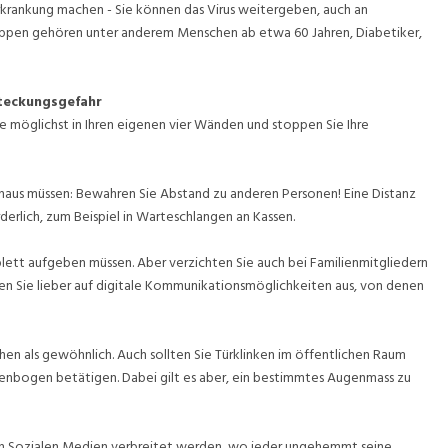
rkrankung machen - Sie können das Virus weitergeben, auch an
 Gruppen gehören unter anderem Menschen ab etwa 60 Jahren, Diabetiker,
steckungsgefahr
ie möglichst in Ihren eigenen vier Wänden und stoppen Sie Ihre
hinaus müssen: Bewahren Sie Abstand zu anderen Personen! Eine Distanz
derlich, zum Beispiel in Warteschlangen an Kassen.
mplett aufgeben müssen. Aber verzichten Sie auch bei Familienmitgliedern
 Sie lieber auf digitale Kommunikationsmöglichkeiten aus, von denen
chen als gewöhnlich. Auch sollten Sie Türklinken im öffentlichen Raum
lenbogen betätigen. Dabei gilt es aber, ein bestimmtes Augenmass zu
n den Sozialen Medien verbreitet werden, wo jeder ungehemmt seine