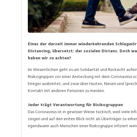
Eines der derzeit immer wiederkehrenden Schlagwört
Distancing, übersetzt: der sozialen Distanz. Doch w
haben wir zu achten?
Im Wesentlichen geht es um Solidarität und Rücksicht aufei
Risikogruppen vor einer Ansteckung mit dem Coronavirus sch
Erreger ausbreitet, und zwar über Husten, Niesen und Sprec
Kontakt mit anderen Personen zu meiden.
Jeder trägt Verantwortung für Risikogruppen
Das Coronavirus ist in gewisser Weise tückisch, weil viele 
zeigen und auf den ersten Blick nicht als Überträger zu erke
irgendwann auch Menschen einer Risikogruppe infiziert wer