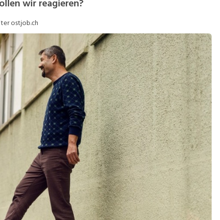
ollen wir reagieren?
ob-Storys
Job-Tipps
iter ostjob.ch
ideos