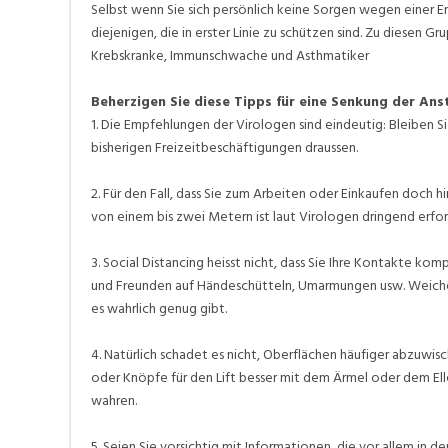
Selbst wenn Sie sich persönlich keine Sorgen wegen einer E
diejenigen, die in erster Linie zu schützen sind. Zu diesen
Krebskranke, Immunschwache und Asthmatiker
Beherzigen Sie diese Tipps für eine Senkung der An
1. Die Empfehlungen der Virologen sind eindeutig: Bleiben S
bisherigen Freizeitbeschäftigungen draussen.
2. Für den Fall, dass Sie zum Arbeiten oder Einkaufen doch 
von einem bis zwei Metern ist laut Virologen dringend erfor
3. Social Distancing heisst nicht, dass Sie Ihre Kontakte ko
und Freunden auf Händeschütteln, Umarmungen usw. Weichen
es wahrlich genug gibt.
4. Natürlich schadet es nicht, Oberflächen häufiger abzuwis
oder Knöpfe für den Lift besser mit dem Ärmel oder dem El
wahren.
5. Seien Sie vorsichtig mit Informationen, die vor allem i