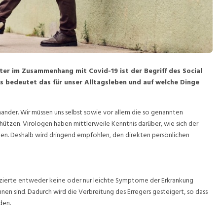
er im Zusammenhang mit Covid-19 ist der Begriff des Social
as bedeutet das für unser Alltagsleben und auf welche Dinge
nander. Wir müssen uns selbst sowie vor allem die so genannten
ützen. Virologen haben mittlerweile Kenntnis darüber, wie sich der
hen. Deshalb wird dringend empfohlen, den direkten persönlichen
Infizierte entweder keine oder nur leichte Symptome der Erkrankung
nnen sind. Dadurch wird die Verbreitung des Erregers gesteigert, so dass
den.