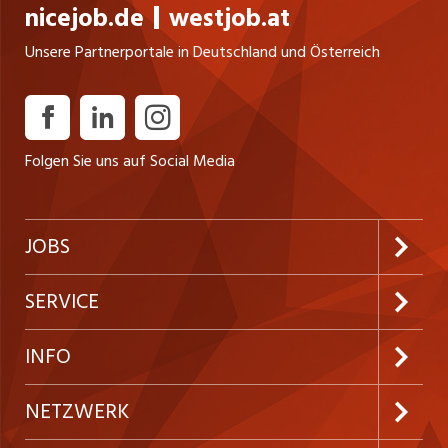
nicejob.de
westjob.at
Unsere Partnerportale in Deutschland und Österreich
Folgen Sie uns auf Social Media
JOBS
Jobabo abonnieren
SERVICE
Neue Stellen
Kundenlogin
INFO
Festanstellungen
Inserieren
Preise & Leistungen
NETZWERK
Temporäre Jobs
Firmen