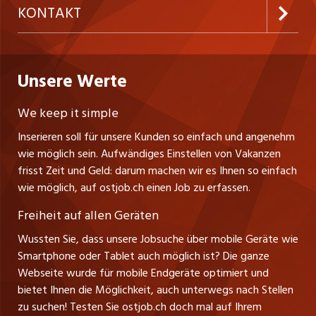
AGB
westjob.at
KONTAKT
Freelance Jobs
Personalvermittler
Datenschutzerklärung
nicejob.de
CH Media Classifieds AG
Praktika
Bewerber-Cockpit
ostjob.ch
Nutzungsbedingungen
Unsere Werte
myjob.ch
Fürstenlandstrasse 122
Lehrstellen
Ratgeber
Stellenmeldepflicht
CH-9001 St. Gallen
zentraljob.ch
We keep it simple
Tel. +41 71 272 73 80
Ferienjobs
Inserieren soll für unsere Kunden so einfach und angenehm
Schnittstelle
info@ostjob.ch
/
inserate@ostjob.ch
jobbasel.ch
wie möglich sein. Aufwändiges Einstellen von Vakanzen
Führungspositionen
Henrik Jasek
Impressum
frisst Zeit und Geld: darum machen wir es Ihnen so einfach
jobbern.ch
Leiter ostjob.ch
wie möglich, auf ostjob.ch einen Job zu erfassen.
Management / Kader-Jobs
Fredy Pillinger
jobmittelland.ch
Freiheit auf allen Geräten
Berufsgruppen
Verkauf und Beratung
Wussten Sie, dass unsere Jobsuche über mobile Geräte wie
jobzüri.ch
Christoph Walzl
Smartphone oder Tablet auch möglich ist? Die ganze
Top-Regionen
Verkauf und Beratung
Webseite wurde für mobile Endgeräte optimiert und
schaffu.ch (VS)
bietet Ihnen die Möglichkeit, auch unterwegs nach Stellen
Jobline
zu suchen! Testen Sie ostjob.ch doch mal auf Ihrem
ajourjob.ch