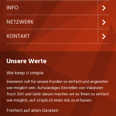
Neue Stellen
Kundenlogin
INFO
Festanstellungen
Inserieren
Preise & Leistungen
NETZWERK
Temporäre Jobs
Firmen
AGB
westjob.at
KONTAKT
Freelance Jobs
Personalvermittler
Datenschutzerklärung
nicejob.de
CH Media Classifieds AG
Praktika
Bewerber-Cockpit
ostjob.ch
Nutzungsbedingungen
Unsere Werte
myjob.ch
Fürstenlandstrasse 122
Lehrstellen
Ratgeber
Stellenmeldepflicht
CH-9001 St. Gallen
zentraljob.ch
We keep it simple
Tel. +41 71 272 73 80
Ferienjobs
Inserieren soll für unsere Kunden so einfach und angenehm
Schnittstelle
info@ostjob.ch
/
inserate@ostjob.ch
jobbasel.ch
wie möglich sein. Aufwändiges Einstellen von Vakanzen
Führungspositionen
Henrik Jasek
Impressum
frisst Zeit und Geld: darum machen wir es Ihnen so einfach
jobbern.ch
Leiter ostjob.ch
wie möglich, auf ostjob.ch einen Job zu erfassen.
Management / Kader-Jobs
Fredy Pillinger
jobmittelland.ch
Freiheit auf allen Geräten
Berufsgruppen
Verkauf und Beratung