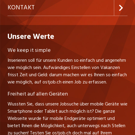
Firmen
AGB
westjob.at
KONTAKT
Freelance Jobs
Personalvermittler
Datenschutzerklärung
nicejob.de
CH Media Classifieds AG
Praktika
Bewerber-Cockpit
ostjob.ch
Nutzungsbedingungen
Unsere Werte
myjob.ch
Fürstenlandstrasse 122
Lehrstellen
Ratgeber
Stellenmeldepflicht
CH-9001 St. Gallen
zentraljob.ch
We keep it simple
Tel. +41 71 272 73 80
Ferienjobs
Inserieren soll für unsere Kunden so einfach und angenehm
Schnittstelle
info@ostjob.ch
/
inserate@ostjob.ch
jobbasel.ch
wie möglich sein. Aufwändiges Einstellen von Vakanzen
Führungspositionen
Henrik Jasek
Impressum
frisst Zeit und Geld: darum machen wir es Ihnen so einfach
jobbern.ch
Leiter ostjob.ch
wie möglich, auf ostjob.ch einen Job zu erfassen.
Management / Kader-Jobs
Fredy Pillinger
jobmittelland.ch
Freiheit auf allen Geräten
Berufsgruppen
Verkauf und Beratung
Wussten Sie, dass unsere Jobsuche über mobile Geräte wie
jobzüri.ch
Christoph Walzl
Smartphone oder Tablet auch möglich ist? Die ganze
Top-Regionen
Verkauf und Beratung
Webseite wurde für mobile Endgeräte optimiert und
schaffu.ch (VS)
bietet Ihnen die Möglichkeit, auch unterwegs nach Stellen
Jobline
zu suchen! Testen Sie ostjob.ch doch mal auf Ihrem
ajourjob.ch