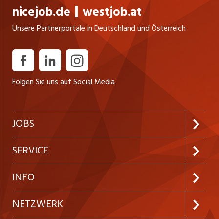
nicejob.de
westjob.at
Unsere Partnerportale in Deutschland und Österreich
Folgen Sie uns auf Social Media
JOBS
Jobabo abonnieren
SERVICE
Neue Stellen
Kundenlogin
INFO
Festanstellungen
Inserieren
Preise & Leistungen
NETZWERK
Temporäre Jobs