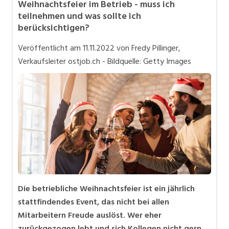
Weihnachtsfeier im Betrieb - muss ich
Bewerbung
teilnehmen und was sollte ich
berücksichtigen?
In eigener Sache
Veröffentlicht am
11.11.2022
von Fredy Pillinger,
Job-Coach
Verkaufsleiter ostjob.ch - Bildquelle: Getty Images
Job-Storys
Job-Tipps
Stellensuche
Videos
Die betriebliche Weihnachtsfeier ist ein jährlich
stattfindendes Event, das nicht bei allen
Mitarbeitern Freude auslöst. Wer eher
zurückgezogen lebt und sich Kollegen nicht gern