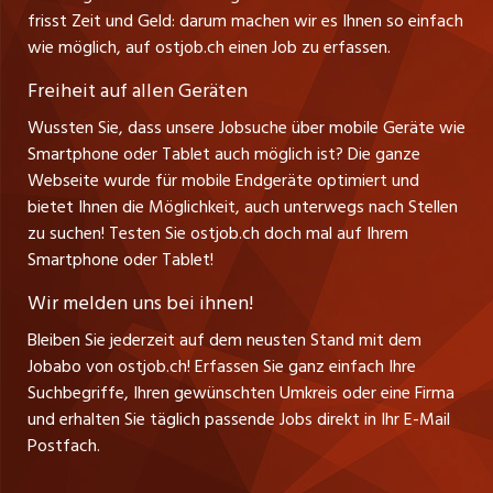
Führungspositionen
Henrik Jasek
Impressum
frisst Zeit und Geld: darum machen wir es Ihnen so einfach
jobbern.ch
Leiter ostjob.ch
wie möglich, auf ostjob.ch einen Job zu erfassen.
Management / Kader-Jobs
Fredy Pillinger
jobmittelland.ch
Freiheit auf allen Geräten
Berufsgruppen
Verkauf und Beratung
Wussten Sie, dass unsere Jobsuche über mobile Geräte wie
jobzüri.ch
Christoph Walzl
Smartphone oder Tablet auch möglich ist? Die ganze
Top-Regionen
Verkauf und Beratung
Webseite wurde für mobile Endgeräte optimiert und
schaffu.ch (VS)
bietet Ihnen die Möglichkeit, auch unterwegs nach Stellen
Jobline
zu suchen! Testen Sie ostjob.ch doch mal auf Ihrem
ajourjob.ch
Smartphone oder Tablet!
Tagblatt.ch
Wir melden uns bei ihnen!
CH Media
Bleiben Sie jederzeit auf dem neusten Stand mit dem
Jobabo von ostjob.ch! Erfassen Sie ganz einfach Ihre
Suchbegriffe, Ihren gewünschten Umkreis oder eine Firma
und erhalten Sie täglich passende Jobs direkt in Ihr E-Mail
Postfach.