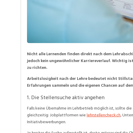
Nicht alle Lernenden finden direkt nach dem Lehrabschl
jedoch kein ungewöhnlicher Karriereverlauf. Wichtig ist
zu richten.
Arbeitslosigkeit nach der Lehre bedeutet nicht Stillst
Erfahrungen sammeln und die eigenen Chancen auf dem
1. Die Stellensuche aktiv angehen
Falls keine Übernahme im Lehrbetrieb möglich ist, sollte di
gleichzeitig: Jobplattformen wie
lehrstellencheck.ch
, Unte
Initiativbewerbungen.
Je breiter die Suche aufgestellt ist, desto grösser sind die 