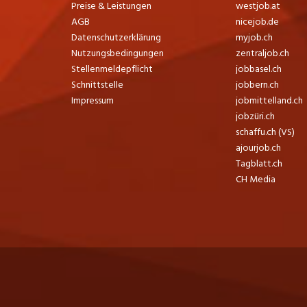
Preise & Leistungen
westjob.at
AGB
nicejob.de
Datenschutzerklärung
myjob.ch
Nutzungsbedingungen
zentraljob.ch
Stellenmeldepflicht
jobbasel.ch
Schnittstelle
jobbern.ch
Impressum
jobmittelland.ch
jobzüri.ch
schaffu.ch (VS)
ajourjob.ch
Tagblatt.ch
CH Media