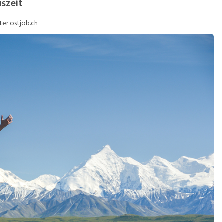
uszeit
ob-Storys
Job-Tipps
ter ostjob.ch
ideos