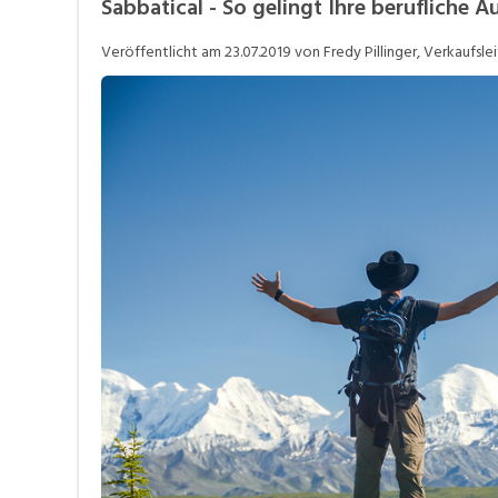
Sabbatical - So gelingt Ihre berufliche A
Job-Coach
J
Veröffentlicht am
23.07.2019
von Fredy Pillinger, Verkaufslei
Stellensuche
V