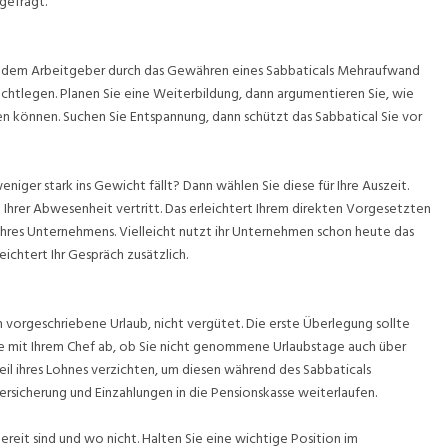
gefragt.
. Da dem Arbeitgeber durch das Gewähren eines Sabbaticals Mehraufwand
rechtlegen. Planen Sie eine Weiterbildung, dann argumentieren Sie, wie
en können. Suchen Sie Entspannung, dann schützt das Sabbatical Sie vor
iger stark ins Gewicht fällt? Dann wählen Sie diese für Ihre Auszeit.
 Ihrer Abwesenheit vertritt. Das erleichtert Ihrem direkten Vorgesetzten
Ihres Unternehmens. Vielleicht nutzt ihr Unternehmen schon heute das
chtert Ihr Gespräch zusätzlich.
ch vorgeschriebene Urlaub, nicht vergütet. Die erste Überlegung sollte
Sie mit Ihrem Chef ab, ob Sie nicht genommene Urlaubstage auch über
eil ihres Lohnes verzichten, um diesen während des Sabbaticals
rsicherung und Einzahlungen in die Pensionskasse weiterlaufen.
reit sind und wo nicht. Halten Sie eine wichtige Position im