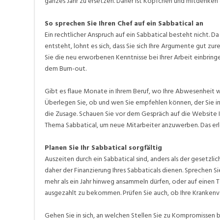
ganzes Jahr zu ersetzen. Daher ist Köpfchen und mitdenken 
So sprechen Sie Ihren Chef auf ein Sabbatical an
Ein rechtlicher Anspruch auf ein Sabbatical besteht nicht
entsteht, lohnt es sich, dass Sie sich Ihre Argumente gut zu
Sie die neu erworbenen Kenntnisse bei Ihrer Arbeit einbring
dem Burn-out.
Gibt es flaue Monate in Ihrem Beruf, wo Ihre Abwesenheit wen
Überlegen Sie, ob und wen Sie empfehlen können, der Sie in
die Zusage. Schauen Sie vor dem Gespräch auf die Website 
Thema Sabbatical, um neue Mitarbeiter anzuwerben. Das erlei
Planen Sie Ihr Sabbatical sorgfältig
Auszeiten durch ein Sabbatical sind, anders als der gesetzli
daher der Finanzierung Ihres Sabbaticals dienen. Sprechen 
mehr als ein Jahr hinweg ansammeln dürfen, oder auf einen T
ausgezahlt zu bekommen. Prüfen Sie auch, ob Ihre Krankenve
Gehen Sie in sich, an welchen Stellen Sie zu Kompromissen be