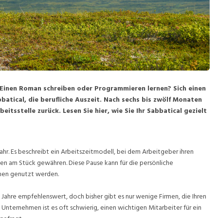
 Einen Roman schreiben oder Programmieren lernen? Sich einen
batical, die berufliche Auszeit. Nach sechs bis zwölf Monaten
beitsstelle zurück. Lesen Sie hier, wie Sie Ihr Sabbatical gezielt
hr. Es beschreibt ein Arbeitszeitmodell, bei dem Arbeitgeber ihren
en am Stück gewähren. Diese Pause kann für die persönliche
men genutzt werden.
n Jahre empfehlenswert, doch bisher gibt es nur wenige Firmen, die Ihren
 Unternehmen ist es oft schwierig, einen wichtigen Mitarbeiter für ein