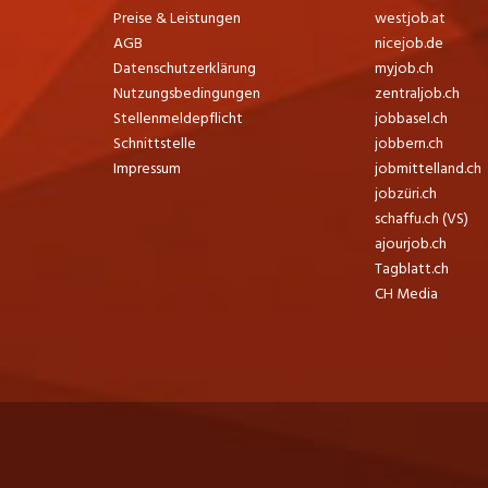
Preise & Leistungen
westjob.at
AGB
nicejob.de
Datenschutzerklärung
myjob.ch
Nutzungsbedingungen
zentraljob.ch
Stellenmeldepflicht
jobbasel.ch
Schnittstelle
jobbern.ch
Impressum
jobmittelland.ch
jobzüri.ch
schaffu.ch (VS)
ajourjob.ch
Tagblatt.ch
CH Media