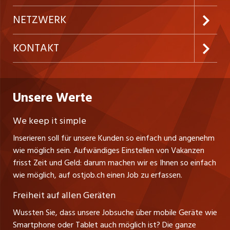
Festanstellungen
Inserieren
Preise & Leistungen
NETZWERK
Temporäre Jobs
Firmen
AGB
westjob.at
KONTAKT
Freelance Jobs
Personalvermittler
Datenschutzerklärung
nicejob.de
CH Media Classifieds AG
Praktika
Bewerber-Cockpit
ostjob.ch
Nutzungsbedingungen
Unsere Werte
myjob.ch
Fürstenlandstrasse 122
Lehrstellen
Ratgeber
Stellenmeldepflicht
CH-9001 St. Gallen
zentraljob.ch
We keep it simple
Tel. +41 71 272 73 80
Ferienjobs
Inserieren soll für unsere Kunden so einfach und angenehm
Schnittstelle
info@ostjob.ch
/
inserate@ostjob.ch
jobbasel.ch
wie möglich sein. Aufwändiges Einstellen von Vakanzen
Führungspositionen
Henrik Jasek
Impressum
frisst Zeit und Geld: darum machen wir es Ihnen so einfach
jobbern.ch
Leiter ostjob.ch
wie möglich, auf ostjob.ch einen Job zu erfassen.
Management / Kader-Jobs
Fredy Pillinger
jobmittelland.ch
Freiheit auf allen Geräten
Berufsgruppen
Verkauf und Beratung
Wussten Sie, dass unsere Jobsuche über mobile Geräte wie
jobzüri.ch
Christoph Walzl
Smartphone oder Tablet auch möglich ist? Die ganze
Top-Regionen