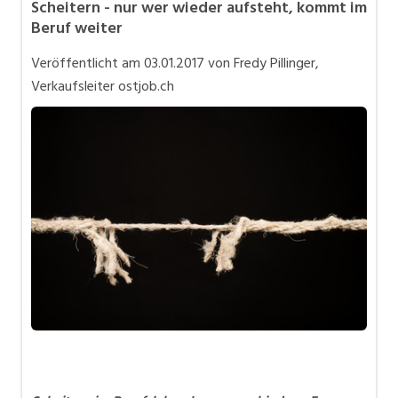
Scheitern - nur wer wieder aufsteht, kommt im
Bewerbung
Beruf weiter
In eigener Sache
Veröffentlicht am
03.01.2017
von Fredy Pillinger,
Job-Coach
Verkaufsleiter ostjob.ch
Job-Storys
Job-Tipps
Stellensuche
Videos