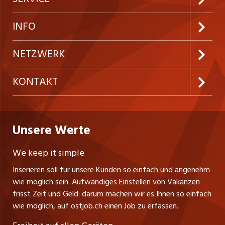
Neue Stellen
Kundenlogin
INFO
Festanstellungen
Inserieren
Preise & Leistungen
NETZWERK
Temporäre Jobs
Firmen
AGB
westjob.at
KONTAKT
Freelance Jobs
Personalvermittler
Datenschutzerklärung
nicejob.de
CH Media Classifieds AG
Praktika
Bewerber-Cockpit
ostjob.ch
Nutzungsbedingungen
Unsere Werte
myjob.ch
Fürstenlandstrasse 122
Lehrstellen
Ratgeber
Stellenmeldepflicht
CH-9001 St. Gallen
zentraljob.ch
We keep it simple
Tel. +41 71 272 73 80
Ferienjobs
Inserieren soll für unsere Kunden so einfach und angenehm
Schnittstelle
info@ostjob.ch
/
inserate@ostjob.ch
jobbasel.ch
wie möglich sein. Aufwändiges Einstellen von Vakanzen
Führungspositionen
Henrik Jasek
Impressum
frisst Zeit und Geld: darum machen wir es Ihnen so einfach
jobbern.ch
Leiter ostjob.ch
wie möglich, auf ostjob.ch einen Job zu erfassen.
Management / Kader-Jobs
Fredy Pillinger
jobmittelland.ch