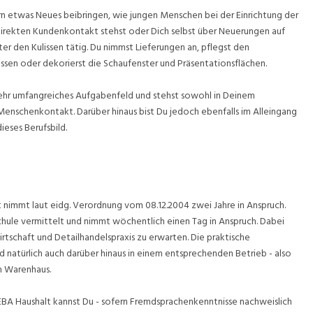
n etwas Neues beibringen, wie jungen Menschen bei der Einrichtung der
irekten Kundenkontakt stehst oder Dich selbst über Neuerungen auf
er den Kulissen tätig. Du nimmst Lieferungen an, pflegst den
assen oder dekorierst die Schaufenster und Präsentationsflächen.
n sehr umfangreiches Aufgabenfeld und stehst sowohl in Deinem
nschenkontakt. Darüber hinaus bist Du jedoch ebenfalls im Alleingang
ieses Berufsbild.
t nimmt laut eidg. Verordnung vom 08.12.2004 zwei Jahre in Anspruch.
schule vermittelt und nimmt wöchentlich einen Tag in Anspruch. Dabei
rtschaft und Detailhandelspraxis zu erwarten. Die praktische
 natürlich auch darüber hinaus in einem entsprechenden Betrieb - also
m Warenhaus.
n EBA Haushalt kannst Du - sofern Fremdsprachenkenntnisse nachweislich