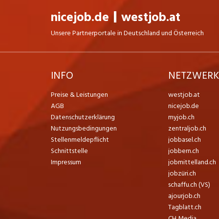
nicejob.de
westjob.at
Unsere Partnerportale in Deutschland und Österreich
INFO
NETZWER
Preise & Leistungen
westjob.at
AGB
nicejob.de
Datenschutzerklärung
myjob.ch
Nutzungsbedingungen
zentraljob.ch
Stellenmeldepflicht
jobbasel.ch
Schnittstelle
jobbern.ch
Impressum
jobmittelland.ch
jobzüri.ch
schaffu.ch (VS)
ajourjob.ch
Tagblatt.ch
CH Media