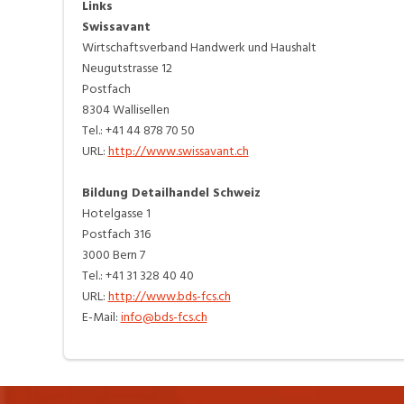
Links
Swissavant
Wirtschaftsverband Handwerk und Haushalt
Neugutstrasse 12
Postfach
8304 Wallisellen
Tel.: +41 44 878 70 50
URL:
http://www.swissavant.ch
Bildung Detailhandel Schweiz
Hotelgasse 1
Postfach 316
3000 Bern 7
Tel.: +41 31 328 40 40
URL:
http://www.bds-fcs.ch
E-Mail:
info@bds-fcs.ch