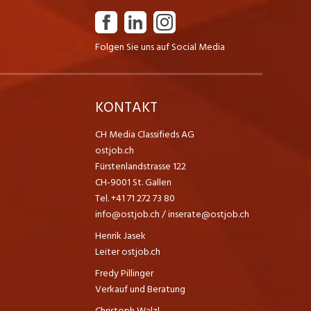
Folgen Sie uns auf Social Media
K
KONTAKT
CH Media Classifieds AG
ostjob.ch
Fürstenlandstrasse 122
CH-9001 St. Gallen
Tel. +41 71 272 73 80
info@ostjob.ch
/
inserate@ostjob.ch
Henrik Jasek
Leiter ostjob.ch
Fredy Pillinger
Verkauf und Beratung
Christoph Walzl