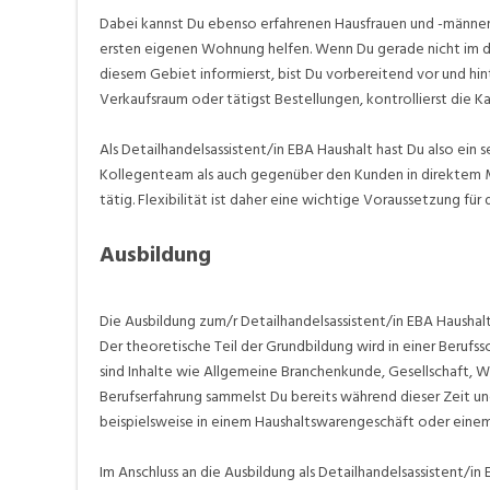
Dabei kannst Du ebenso erfahrenen Hausfrauen und -männer
ersten eigenen Wohnung helfen. Wenn Du gerade nicht im d
diesem Gebiet informierst, bist Du vorbereitend vor und hint
Verkaufsraum oder tätigst Bestellungen, kontrollierst die K
Als Detailhandelsassistent/in EBA Haushalt hast Du also ei
Kollegenteam als auch gegenüber den Kunden in direktem Me
tätig. Flexibilität ist daher eine wichtige Voraussetzung für d
Ausbildung
Die Ausbildung zum/r Detailhandelsassistent/in EBA Haushal
Der theoretische Teil der Grundbildung wird in einer Berufs
sind Inhalte wie Allgemeine Branchenkunde, Gesellschaft, Wi
Berufserfahrung sammelst Du bereits während dieser Zeit und
beispielsweise in einem Haushaltswarengeschäft oder eine
Im Anschluss an die Ausbildung als Detailhandelsassistent/i