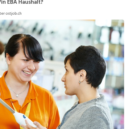
/in EBA Haushalt?
ob-Storys
Job-Tipps
ter ostjob.ch
ideos