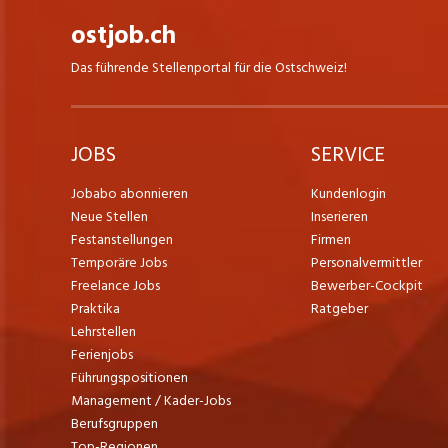
ostjob.ch
Das führende Stellenportal für die Ostschweiz!
JOBS
SERVICE
Jobabo abonnieren
Kundenlogin
Neue Stellen
Inserieren
Festanstellungen
Firmen
Temporäre Jobs
Personalvermittler
Freelance Jobs
Bewerber-Cockpit
Praktika
Ratgeber
Lehrstellen
Ferienjobs
Führungspositionen
Management / Kader-Jobs
Berufsgruppen
Top-Regionen