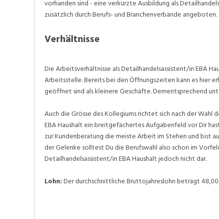
vorhanden sind - eine verkürzte Ausbildung als Detailhand
zusätzlich durch Berufs- und Branchenverbände angeboten.
Verhältnisse
Die Arbeitsverhältnisse als Detailhandelsassistent/in EBA Ha
Arbeitsstelle. Bereits bei den Öffnungszeiten kann es hier
geöffnet sind als kleinere Geschäfte. Dementsprechend unter
Auch die Grösse des Kollegiums richtet sich nach der Wahl der
EBA Haushalt ein breitgefächertes Aufgabenfeld vor Dir ha
zur Kundenberatung die meiste Arbeit im Stehen und bist a
der Gelenke solltest Du die Berufswahl also schon im Vorfel
Detailhandelsassistent/in EBA Haushalt jedoch nicht dar.
Lohn:
Der durchschnittliche Bruttojahreslohn beträgt 48,0