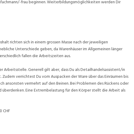
elsfachmann/-frau beginnen. Weiterbildungsmöglichkeiten werden Dir
ushalt richten sich in einem grossen Masse nach der jeweiligen
 erhebliche Unterschiede geben, da Warenhäuser im Allgemeinen länger
schiedlich fallen die Arbeitszeiten aus.
 Arbeitsstelle. Generell gilt aber, dass Du als Detailhandelsassistent/in
st. Zudem verrichtest Du vom Auspacken der Ware über das Einräumen bis
uch ansonsten vermehrt auf den Beinen. Bei Problemen des Rückens oder
d überdenken. Eine Extrembelastung für den Körper stellt die Arbeit als
00 CHF